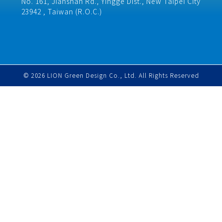
No. 161, Jianshan Rd., Yingge Dist., New Taipei City
23942 , Taiwan (R.O.C.)​
© 2026 LION Green Design Co., Ltd. All Rights Reserved