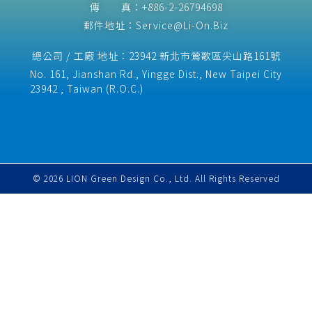
傳 真：+886-2-26794698
郵件地址：Service@Li-On.Biz
總公司 / 工廠 地址：23942 新北市鶯歌區尖山路161號
No. 161, Jianshan Rd., Yingge Dist., New Taipei City
23942 , Taiwan (R.O.C.)​
© 2026 LION Green Design Co., Ltd. All Rights Reserved