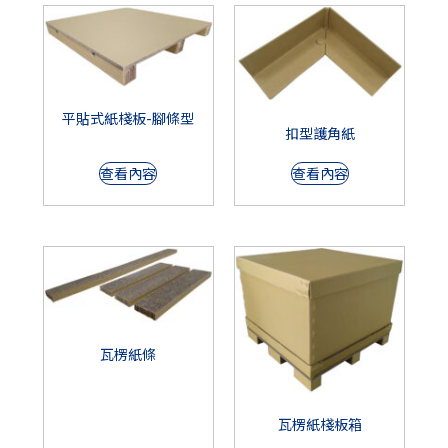
平貼式紙棧板-腳條型
扣型護角紙
查看內容
查看內容
瓦楞紙條
瓦楞紙棧板箱