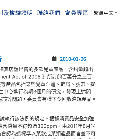
利及檢驗證明
聯絡我們
會員專區
繁體中文
告
2010-01-06
零售商，指其店舖出售的多款兒童產品，含鉛量超出
vement Act of 2008 》所訂的百萬分之三百
。該等產品包括某些兒童斗篷、鞋履、腰帶、提
境衛生中心進行為期3個月的研究，發現上述問
報該等問題，委員會有權下令回收違規產品。
嘗試執行該法例的規定。根據消費品安全加強
量不得超過300ppm。由2011年8月14
委員會認為這標準以某款或某類產品而言並不可