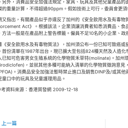
。另外，消費品安全加強法規定，家具、玩具及其他兒童產品的
膜的重量計算，不得超過90ppm。假如技術上可行，委員會更
又指出，有關產品似乎亦違反了加州的《安全飲用水及有毒物質法/Safe Dr
nforcement Act》。根據該法，企業須讓消費者知悉消費
，方法一般是在產品附上警告標籤。僱員不足10名的小企業、政
據《安全飲用水及有毒物質法》，加州須公布一份已知可致癌或
。首份清單在1987年出台，現已擴大至包括824種天然及人造化學
入已知可危害男女生殖系統的化學物質禾草特(molinate)。加州環保
spirodiclofen)，並就其他多種可能納入清單的化學物質徵詢意
(PFOA)。消費品安全加強法暫時禁止進口及銷售DINP及/或其
兒童口中的玩具及兒童護理用品。
參考資料來源：香港貿發網 2009-12-18
上一篇