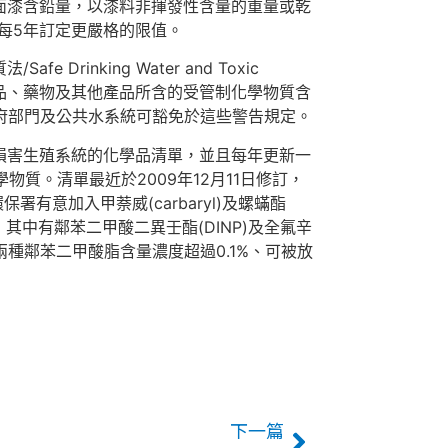
面漆含鉛量，以漆料非揮發性含量的重量或乾
須每5年訂定更嚴格的限值。
inking Water and Toxic
品、食品、藥物及其他產品所含的受管制化學物質含
府部門及公共水系統可豁免於這些警告規定。
損害生殖系統的化學品清單，並且每年更新一
物質。清單最近於2009年12月11日修訂，
署有意加入甲萘威(carbaryl)及螺蟎酯
見，其中有鄰苯二甲酸二異壬酯(DINP)及全氟辛
他兩種鄰苯二甲酸脂含量濃度超過0.1%、可被放
下一篇