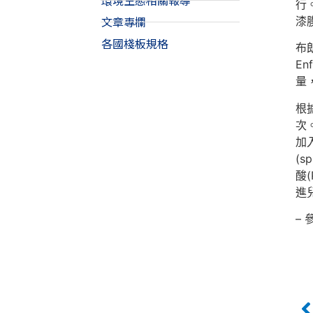
環境生態相關報導
行
文章專欄
漆
各國棧板規格
布朗
E
量
根
次
加
(
酸
進
– 