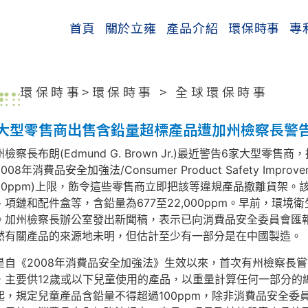
首頁
關於立雍
產品介紹
環保時事
專
環保時事>
環保時事
>
全球環保時事
大型零售商出售含鉛量超標產品遭加州檢察長警
州檢察長布朗(Edmund G. Brown Jr.)最近警告6家大型
008年消費品安全加強法/Consumer Product Safety Impro
300ppm)上限，飭令這些零售商立即把該等違規產品撤離貨架
、項鏈和配件盒等，含鉛量為677至22,000ppm。早前，環
。加州檢察長辦公室發出新聞稿，表示已向消費品安全委員會匯
然有關產品的來源地未明，但估計至少有一部分是在中國製造。
是自《2008年消費品安全加強法》生效以來，首次有州檢察長
，主要供12歲或以下兒童使用的產品，以重量計算任何一部分的總含鉛
起，規定兒童產品含鉛量不得超過100ppm，除非消費品安全