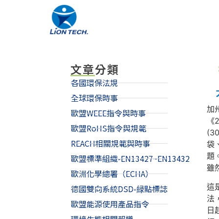
文章分類
各國環保法規
全球環保時事
加
歐盟WEEE指令與時事
《2
歐盟RoHS指令與規範
(
REACH相關規範與時事
袋
題
歐盟標準組織-EN13427~EN13432
雖
歐洲化學總署（ECHA）
這
德國雙向系統DSD-緑點標誌
法
歐盟能源使用產品指令
日