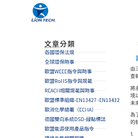
文章分類
各國環保法規
全球環保時事
由三
歐盟WEEE指令與時事
查
歐盟RoHS指令與規範
將
REACH相關規範與時事
境
歐盟標準組織-EN13427~EN13432
未
歐洲化學總署（ECHA）
為
德國雙向系統DSD-緑點標誌
的
歐盟能源使用產品指令
1