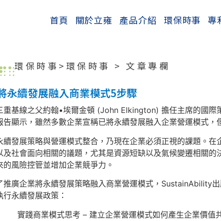
首頁
關於立雍
產品介紹
環保時事
專
環保時事>
環保時事
>
文章專欄
將永續發展融入商業模式5步驟
重基線之父約翰•埃爾金頓 (John Elkington) 擔任主席的國際策
報告顯示，雖然多數企業宣稱已將永續發展融入企業營運模式，
永續發展策略與營運模式整合，乃現在企業必須正視的課題。在
以及社會面向相關的議題，尤其是資源短缺以及氣候變遷相關的
來的風險控管並增加企業競爭力。
了推廣企業將永續發展策略融入商業營運模式，SustainAbili
執行永續發展政策：
. 實踐商業模式思考 – 建立企業營運模式如何產生企業價值