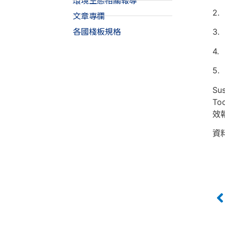
環境生態相關報導
2
文章專欄
各國棧板規格
3
4
5
Su
T
效
資