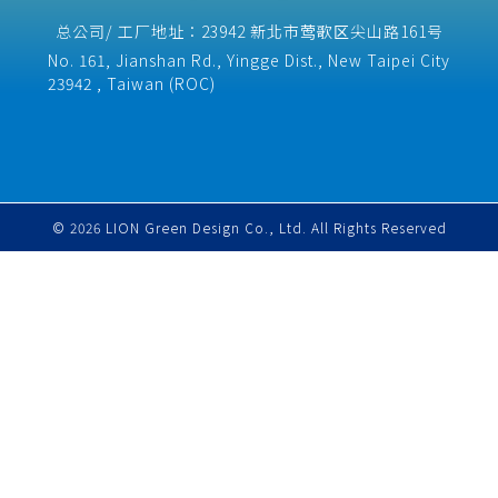
翼院长钻研半导体材料
德国的地
的精准控制与管理。
心，超过1万个充电桩，
且企图对它的出现做出
逾30年，是台湾化合物
总公司/ 工厂地址：23942 新北市莺歌区尖山路161号
(二)物联网（IoT）技
宾士称之为「高功率充
某种合理的解释。根据
半导体产业的先驱，氮
术： 1、IoT设备广泛应
No. 161, Jianshan Rd., Yingge Dist., New Taipei City
电网」（Mercedes-
东方线上调查，许多新
化镓研究亦为近来的研
用于加工设备、连续制
23942 , Taiwan (ROC)​
Benz High-Power
创品牌正发挥强大的影
究重心。早年，他将砷
造产线等领域，藉由感
Charging
响力撼动原有的产业脉
化镓频率做到全球最高
测器和连接设备
Network）。 此次的选
络，力量之大甚至超越
的 780GHz，而后氮化
址上，锁定了「都市核
许多经营已久的主流龙
镓崛起，成了在矽之后
心区、充电沙漠及重要
头品牌。许多黑天鹅品
最重要的半导体，遂持
交通廊道」。 该合作的
牌主，尝试以绿作为诉
续发展该领域的研究。
背景，是美国电动车销
© 2026 LION Green Design Co., Ltd. All Rights Reserved
求传递品牌价值，吸引
谈及与德国的合作，张
售成长低于预期，并撞
同样认同绿色理念的消
翼院长回忆道：「我在
上天花板。
费者来支持自家产品。
期刊论文中发现德国莱
17项永续发展目标绝不
布尼茨高频技术研究团
是企业的集点卡 随着联
队（Ferdinand-Braun-
合国永续发展目标的出
Institut, FBH）不仅在
现，许多企业开始在17
高频 IC（integrated
个永续目标里探索可以
circuit，积体电路）设
做的项目。然而，在资
计方面有深厚基础，于
源有限
封装（packaging）上
也有丰富经验。鉴于当
时台湾在这个领域的人