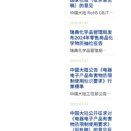
选、检查产品中重金属
签署并公告的一项措施
(Per/Polyfluorinated
宝首饰、电子设备、软
稿）的意见
标禁限用物质，日常家
含量并了解材料类型
(California AB 2300)，
alkylated substances,
塑料类…等商品。这些
用产品中也有 7% 不符
中国大陆 RoHS GB/T
后，将筛选出来的 36 种
将于 2030 年 1 月 1 日
PFAS)中的一大类，可
商品因不符合欧盟
合相关规范。 消费品合
26572-2011《电器电子
产品送往外部实验室针
起禁止生产、贩卖与分
被做为界面活性剂，具
RoHS、REACH、POPs
2025-07-07
规趋势日益受到重视 在
产品有害物质限制使用
对以下项目进行化学分
销包括含 DEHP 在内的
有良好的疏水及疏油特
等相关指令规范，进口
当前合规要求日益严格
要求》结合《第1号修改
析: 超标的品项与内容 以
12 种邻苯二甲酸酯类塑
瑞典化学品管理局发
性，被应用在多种工业
商恐将面临指控。 超标
的市场环境下，这些产
布2024年零售商品化
单》的改版修订。 继
及违反的法规 化学分析
化剂 (Phthalates) 的静
用途中，然而这些物质
常客在你家产品里? 据统
品无疑正面临严重的销
学物质抽检报告
2024 年 6 月 29 日，
结果显示，36 种产品中
脉注射袋与管材，若为
会对人体与环境造成危
计，违法商品有77%来
售风险。此次调查中检
「中国国家标准」公告
有 13
无意添加则不得超过
瑞典化学品管理局
害，故世界各市场主管
自于直运商店
测到的违规物质，包括
GB/T 26572-2011 《电
0.1%。由于此类医材仅
(Kemikalieinspektionen，
机关逐渐将其列入管
(Dropshipping)，其中
铅、镉等重金属元素、
2025-07-07
器电子产品有害物质限
由为数不多的厂商供
KEMI) 为瑞典政府辖下
制。 全氟羧酸(PFCA)家
42%来自于无实体店面
邻苯二甲酸酯类塑化
制使用要求》《第1号修
应，并且约七成的医院
的专业机构，组织目标
中國大陸公告《电器
族介绍 提到PFCA, 一定
的电商平台，剩下的
剂、壬基酚和甲醛等，
改单》后。 2024 年 11
至今仍使用含有 Di(2-
电子产品有害物质限
是降低化学品对人类健
少不了提到相关大
33%来自于拥有实体商
均为 RoHS、SVHC 和附
月 19 日，工信部又公开
制使用标识要求》行
ethylhexyl) phthalate
康和环境的潜在风险。
店的线上商店。常见的
录 17 等法规所明确限制
業標準
征求对《电器电子产品
(DEHP) 的 PVC 制成的
2024年，瑞典化学品管
违规现象为电子设备中
的物质。部分产品的超
有害物质限制使用要
静脉注射相关医材，因
理局与瑞典的市政当局
中国大陆工信部公告
的铅含量过高，珠宝首
标程度甚至达到法规限
求》国家标准（征求意
此预料此项禁令将为市
合作，展开全境检查计
SJ/T 11364-2024 《电
饰中的镉含量过高，软
值的约 400 倍。相关部
2025-07-07
见稿）的意见，相关意
场带来巨大冲击。 如何
画，针对小型零售商贩
器电子产品有害物质限
塑料的短链氯化石蜡和
门已迅速采取行动，停
见征询的截止日期为
确保产品合规性 由于邻
售的商品进行危险物质
制使用标识要求》行业
中国大陆公开征求对
塑化剂含量过高。以电
止这些违规商品的销
2025 年 1 月 18 日。
苯二甲酸酯类塑化剂的
的监控。 瑞典全境抽检
《电器电子产品有害
标准。 《电器电子产品
子设备为例，常在焊点
售，并对相关产品的配
GB/T 26572-2011主要
生殖毒性或内分泌干扰
物质限制使用要求》
计画 此次检查涵盖瑞典
有害物质限制使用标识
部位发现铅含量超标。
送进行了限制。参考资
（报批稿）的意见反
修订内容 此次征求意见
性质，可能导致生育能
境内 248 家商店的 607
要求》四月起上路 2024