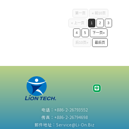
等面向制定行销策略，
池结合，适用于储能应
吨台币500元以上。 碳
180kW多种功率，将分
熟知的矽，更耐高压、
台积电持股70%，博
提供了新的机会，数位
州际高速公路旁的一百
选择以社会责任的角度
用场景，为大型资料中
费审议会民间代表、环
布于新北市共229个站
高温、高电流，适合高
世、英飞凌、恩智浦各
技术成为了减少碳排放
多家星巴克设置电动车
与消费者沟通「环境议
第一页
« 前10页
心
境权保障基金会研究员
点，目前充电价格为AC
频且轻量化的电子产品
持有10%股份，并由曾
的重要驱动力之一，因
快速充电桩，强调
题」，借以辅助品牌形
林彦廷无奈表示，费率
充电桩每度电8元，DC
市场。在 5G／6G 行动
在博世德勒斯登晶圆厂
此，数位技术的创新、
« 上一页
1
2
3
100%绿能，适用所有
象，提升消费者的好感
和期望有所差距，目前
充电桩每度电落在11
通讯、无人机、自驾
的厂长克伊区
应用成为推动低碳经济
电动车，并支援多种支
度。或许是因为不确定
费率可能折扣完可能连
元。 其中根据新北市公
车、雷达等领域，氮化
4
5
下一页»
（Christian
转型的重要手段、工
付方式。该公路贯穿美
市场对于绿色产品的直
300元都不到。对于最
有路外停车场电动车充
镓都相当具有潜力，因
Koitzsch）掌舵，担任
具。 数位技术为实现精
西，北至加拿大，南抵
后10页»
最后页
接购买意愿，导致鲜少
终公告费率，环团希望
电桩建置期程，第一期
此成了近十几年来各界
ESMC总经理。 德国厂
准监控与管理碳排放提
墨西哥，宾士执行长安
有品牌会将绿色、永续
环境部守住「优惠后
累计建置350座，预计
争相研究的热门选项，
将生产用于汽车与工业
供了可行的方案与做
德鲁・科妮莉亚
作为主要的沟通诉求。
300元
2024年底完成；第二期
台湾当然也不例外。国
应用的成熟制程12奈米
法，举凡：大数据分
（Andrew Cornelia）
企业在谈论风险管理时
累计建置900座，估
立阳明交通大学国际半
至28奈米晶片，预计
析、物联网、人工智能
说，未来从加拿大边界
常会提到黑天鹅效应。
2025年底完工，第三期
导体产业学院院长张
2029年全面投产，月产
（AI）等技术能够有效
一路南下到圣地牙哥，
纽约大学教授纳西姆．
累计建置120座，期望
翼，致力研究氮化镓元
能为4万片12吋晶圆。
提高能源使用效率，降
再无「里程焦虑」
尼可拉斯．塔雷伯
在2026年全数完工。 许
件与制程。为让台湾在
藉由鳍式场效电晶体
低碳足迹；兹简略介绍
（range anxiety）。
（Nassim Nicholas
逸晟指出，目前华城电
系统方面的整合与技术
（FinFET）技术，进一
如下： (一)智慧电网与
宾士要在全球设置2000
Taleb）于2007年出版
能已建置
有所突破，他透过期刊
步强化欧洲半导体制造
能源管理： 1、智慧电
个充电中心把百家星巴
《黑天鹅效应》一书，
论文找「最强战友」，
生态系统。总计投资金
网藉由即时监测与优化
克变成充电站，是这家
意旨「发生机率极低、
展开与德国团队一个多
额预估超过100亿欧
电力分配，降低能源浪
百岁德国车商雄心计画
电话：+886-2-26793552
难以预料且冲击力大的
年的合作缘分⋯⋯ 从期
元，包括股权注资、借
费。 2、能源管理系统
的一部分：2030年前，
事件」而当它真的发生
传真：+886-2-26794698
刊论文里「加好友」，
债、以及欧盟和德国政
（EMS）利用AI和大数
斥资10亿美元在全球打
之后，人们往往会对它
跨国合作超展开之初 张
郵件地址：Service@Li-On.Biz
府的支持。 台积电利用
据分析，实现能源消耗
造2000个电动车充电中
产生「后见之明」，并