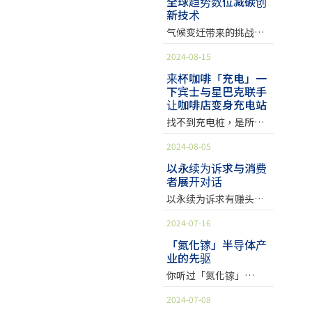
全球趋势数位减碳创
等法规已经是重点检查
商安全及健康经理米勒
前台湾手上已经有好几
碳大户将在明（2025）
部建计画。 此外，针对
新技术
取得50亿欧元德国补助
项目。 SGS 建议相关企
（Stephanie Miller）
个案子进行中，很快就
年开始试申报碳费、
电动车意外火灾事故，
措施；同时为了永续发
气候变迁带来的挑战已
业尽早针对产品供应链
告诉《美联社》，有了
会有好消息。」 针对资
2026年开始缴费。环境
华城与新北市政府率先
展的目标，台积电将规
成为全球共识，各国政
进行管理，确认产品内
这个设备后，工人身体
料中心大电力的需求，
部今日召开第五次碳费
引入一键通报、消防
2024-08-15
划打造成「绿色晶圆
府从2015年巴黎协定中
禁限用物质浓度小于限
状态不佳，他会收到警
伊顿推出93T系列
审议会，历时四个半小
毯，提高电动车的消防
厂」，目标2027年投
承诺减少温室气体的排
值，以避免潜在的销售
来杯咖啡「充电」一
报并且即时处理，需要
UPS、9395XR UPS两款
时，碳费数字终于初步
安全。 自建加上新北市
产。 台积电首座欧洲晶
下宾士与星巴克联手
放，并在2021年格拉斯
风险。 2025 年 1–2 月
送医的人数显著减少。
产品： • 93T系列
定调。 气候署副署长黄
合作案，华城2年内充电
圆厂落脚德国，生产汽
让咖啡店变身充电站
哥气候峰会，明确订立
主要违规案例分析 欧盟
2022年，德州有近300
UPS：专为资料中心、
伟鸣会后受访指出，目
桩营收提高六倍华城电
车与工业应用晶片动土
了2050年实现「净零排
Sa
找不到充电桩，是所有
人死于高温相关的疾
工业设施及大型商业建
前已确定一般费率区
机暨华城电能执行长许
典礼上，包含台积电董
放」的目标。这一目标
电动车主的恶梦。为
病。德州建筑承包商
筑设计的不断电系统，
间：起征价每吨300至
逸晟表示，电动车充电
事长暨魏哲家、欧盟执
2024-08-05
促使减少碳排放成为各
此，宾士找上了全球最
Rogers-O’Brien公司
提供15～200kVA（千伏
500元，分阶段调升至
时间长，AC交流慢充时
委会主席范德赖恩
国政府、企业和个人共
大的咖啡连锁店……，
以永续为诉求与消费
的工人每周在酷暑中工
安）不同功率范围的选
2030年后，则为1200至
间长达好几小时，DC直
（Ursula von der
同面对的重大挑战。随
者展开对话
是的，星巴克。 疲惫
作50~60个小时，公司
择，采用双转换技术，
1800元。黄伟鸣表示，
流快充也需要20～40分
Leyen）、德国联邦总
着全球气候变迁日益加
时，我们常想来杯咖啡
从去（2023）年引入穿
以永续为诉求有赚头
效率高达98%以上，能
9月底、10月初的第六
钟，但有鉴于「车子停
理萧兹（Olaf Scholz）
剧与加速，传统的减碳
充电一下。但你知道
戴式感测器与
吗？ 针对消费者实际购
有效降低能源消耗与运
次会议后，将由环境部
下时间往往比行驶长，
都出席见证。 这座晶圆
方式似已不足以应对日
2024-07-16
吗？未来到星巴克，不
Safeguard软体。
买行为的研究显示，永
行成本。 • 9395XR
考量各方因素拍板具体
既然停下车，我们就有
厂由台积电、德国博世
益严峻的环境问题，各
只能帮自己充电，还能
Rogers-O&
续产品的成长速率是传
UPS：专为AI大型资料
「氮化镓」半导体产
数字。 黄伟鸣表示，碳
机会提供充电服务，让
（Bosch）、英飞凌
国因而更积极寻求创新
顺便帮你的电动车充
业的先驱
统产品的2倍，平均高出
中心打造，单柜功率达
费费率区间的订定，是
车主不需为了等待去找
（Infineon）及恩智浦
的减碳技术，以应对不
电。 2024年7月中旬，
28％，而且涵盖各人口
2.5MW，较传统UPS节
参考邻国的碳定价经验
充电站。」 其中1,200
你听过「氮化镓」
半导体（NXP）合资成
断加剧与加速的环境危
宾士（Mercedes-
群体。 过去，品牌习惯
省78%占地面积。此
及国际评估报告，如新
座充电桩包括欧规、美
（GaN）吗？这个化合
立的「欧洲半导体制造
机，在此背景下，数位
Benz）与星巴克宣布强
2024-07-08
以产品功能与市场区隔
外，9395XR支援与锂电
加坡碳税目前就收到每
规7kW（瓩）、11kW、
物半导体，相比于你我
公司（ESMC）」运营，
技术的快速发展为减碳
强联手，预计在美国5号