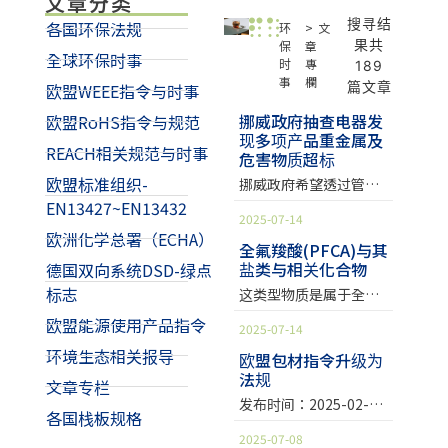
文章分类
搜寻结
各国环保法规
环
>文
果共
保
章
全球环保时事
时
專
189
事
欄
篇文章
欧盟WEEE指令与时事
挪威政府抽查电器发
欧盟RoHS指令与规范
现多项产品重金属及
REACH相关规范与时事
危害物质超标
欧盟标准组织-
挪威政府希望透过管制
化学物质的法规、降低
EN13427~EN13432
2025-07-14
不同类型的产品中含有
欧洲化学总署（ECHA）
影响国民健康及环境的
全氟羧酸(PFCA)与其
盐类与相关化合物
德国双向系统DSD-绿点
有害物质含量，每年将
随机针对流通在市场上
标志
这类型物质是属于全氟
的产品进行 EU RoHS、
和多氟烷基物质
欧盟能源使用产品指令
2025-07-14
EU REACH 与 EU POPs
(Per/Polyfluorinated
等法规的符合性稽查。
环境生态相关报导
alkylated substances,
欧盟包材指令升级为
在今年的稽查结果中显
法规
PFAS)中的一大类，可
文章专栏
示… 挪威环境署 每年随
被做为界面活性剂，具
发布时间：2025-02-05
机稽查 挪威环境署每年
各国栈板规格
有良好的疏水及疏油特
浏览次数：1973 2025
都会随机稽查出售给消
2025-07-08
性，被应用在多种工业
年1月22日，欧盟正式