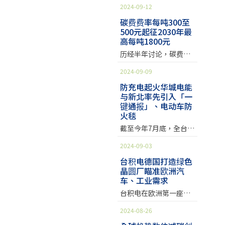
等)，企业也需注意对整
修改单，除结构调整和
与欧盟 RoHS 限制物质
欧盟会逐渐增强境内产
2024-09-12
年引入热压力监测臂章
湾设置资料中心，带动
个供应链的风险管理，
编辑性改动外。主要修
项目将相同。但中国大
品法规符合性审查力
与无线设备，降低工人
能源管理的需求，不断
碳费费率每吨300至
并确保产品相关标签&
订内容如下： 《电器电
陆 RoHS 与欧盟 RoHS
度，不定期的针对境内
在高温下的意外。 高温
500元起征2030年最
电系统（UPS）大厂伊
标识符合市场的规定。
子产品有害物质限制使
于拆分单元、管制范
市场的产品以及等待入
创纪录 预警系统降低伤
高每吨1800元
顿（Eaton）4日在国际
化学物质检测结果 在
用要求》(报批稿) 主要
围、标示要求，及排外
关的货物实施抽查。欧
害 全球频频创下高温纪
半导体展出两款专为资
历经半年讨论，碳费费
607 件抽检商品中，共
修订内容 a) 增加了「有
项目等皆有差异，若欲
盟非食品类消费品快速
录，户外工作者首当其
料中心建置的UPS，新
率初步定调。环境部今
计有 91 件商品含有超出
害物质」、「环保使用
了解相关细节欢迎与
预警系统（Safety
冲，愈来愈多场域开始
2024-09-09
任伊顿电气台湾与菲律
（9）日再度召开碳费费
REACH 法规、RoHS 指
期限」、「电器电子产
SGS 联系，以期产品能
Gate：the EU rapid
使用热压力预警系统。
宾总经理林钰培也首度
率审议会，会中委员给
防充电起火华城电能
令和 POPs 法规限值的
品有害物质限制使用达
符合两地法令的需求。
alert system for
侦测器检查工作人员的
亮相，他透露为满足半
与新北率先引入「一
出明确的碳费区间，一
标管理目录」和「应用
顺利进入市场。 参考资
dangerous non-food
心率和核心温度等资
导体AI、资料中心客
键通报」、电动车防
般费率起征价为每吨
例外」4 个术语和定义
料：中华人民共和国工
products）每周将汇整
料，超过一定数值就会
火毯
户，今（2024）年伊顿
300至500元，以2至3年
（见 3.2，3.6，3.7 和
业和信息化部公告2024
并公布各会员国的产品
发出警讯，让安全人员
已在台湾扩充一倍的产
为期分阶段调升，优惠
截至今年7月底，全台累
3.8）；b) 增加了电器电
年第39号
违规资讯，并将相关资
提早介入，降低高温伤
能。 新一代UPS电力容
费率区间则将在下次会
计电动车领牌数已突破8
子产品分类及有害物质
讯公告于欧盟委员会的
害和意外风险。 「我们
2024-09-03
量提升，下一步导入热
议确定。环境部表示，
万辆，新北市领牌数达1
限制使用要求（见第 4
官方网站上供消费者和
的工作涉及高辐射、危
监控功能摊开伊顿的客
两种费率区间确定后，
万辆排名前三。华城电
台积电德国打造绿色
章）；c) 增加了标识要
企业参考。 违规产品可
险化学物质和重金属，
户名单，包含微软、
将决定实际碳费费率，
晶圆厂瞄准欧洲汽
能（EVALUE）与新北
求（见第 6 章）；d) 增
能面临召回、下架、销
跟这些相比，高温仍是
Google、亚马逊等一线
车、工业需求
预计年底预告费率，将
市政府23日宣布，3年
加了标准实施相关要求
毁，甚至是企业商誉受
我们最大风险之一。」
大厂，由于这些科技大
用于计算、征收企业
内建置1200座电动车充
台积电在欧洲第一座晶
（见第 7 章）；e) 删除
损等风险。尤其是在电
位在美国田纳西州的核
厂持续在亚洲建置区域
2025年碳费。 碳费费率
电桩，由华城出资5亿
圆厂，于德国时间20日
了“限用物质”定义
子电器产品领域，
能设施拆除场域使用了
型（Region）资料中
2024-08-26
每吨300至500元起征待
元、新北提供场域，展
在德勒斯登举行动土典
（见 GB/T 26572-2011
RoHS、POPs、REACH
SlateSafety臂带。承包
心，林钰培透露，「目
环境部拍板最终数字排
开停车场电动车充电桩
礼。会中宣布台积电已