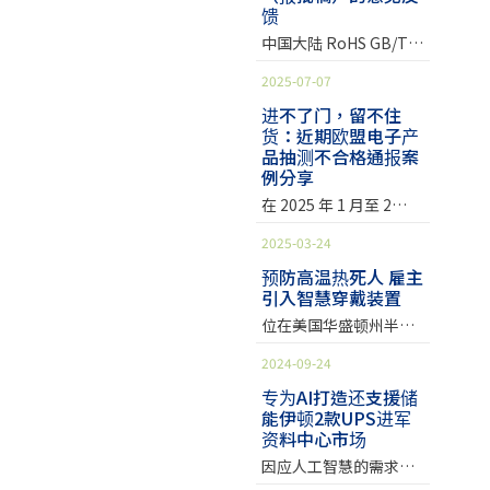
一不小心，被下架 有关
料：National Agency
馈
稿按照 GB/T 1.1-
力下降、儿童发育异常
件商品，重点针对软塑
年 12 月 25 日，中国大
当局指出，经过数次的
for Technology and
2020《标准化工作导则
甚至导致癌症等不良健
料、电子产品及珠宝等
中国大陆 RoHS GB/T
陆工业和信息化部公告
稽查发现，在欧盟销售
Standards > News >
第 1 部分：标准化档的
康影响，因此在各项法
产品类别，这些商品过
26572-XXXX《电器电子
《电器电子产品有害物
的线上商品常带有大量
Press Release
2025-07-07
结构和起草规则》的规
规如 RoHS, REACH,
去在相关检测中被发现
产品有害物质限制使用
质限制使用标识要求》
的违禁有害化学物质。
(kats.go.kr)
定起草，为 GB/T
MDR 或美国加州 65 等
具有较高的化学风险。
要求》修订草案完成，
行业标准。 该标准规定
进不了门，留不住
据调查，违规商品主要
26572-2011 及其修改
皆有相关管制。为了确
货：近期欧盟电子产
KEMI 希望借此计画加强
公开征求回馈意见。
了电器电子产品中有害
以违反RoHS指令为主，
单的修订版。主要修订
品抽测不合格通报案
保您的产品合规性及市
化学品法规的执行，促
《电器电子产品有害物
物质含有资讯的标识方
REACH、POPs等法规
例分享
内容如下： 中国大陆
场竞争力，SGS 针对邻
使商家履行责任、确保
质限制使用要求》启动
法和要求。适用于境内
次之。欧盟
RoHS 更新与欧盟
苯二甲酸酯类塑化剂已
其销售的产品符合安全
意见征询 中国大陆「工
销售的电器电子产品，
在 2025 年 1 月至 2
RoHS 接轨，但仍需关
有完整测试能力及方
标准，同时提升民众对
业和信息化部」完成了
亦可供电器电子产品的
月，欧盟 Safety Gate
2025-03-24
注法规差异 GB/T
案，帮助您的产品在欧
化学品安全及永续发展
《电器电子产品有害物
物流过程参照使用。该
系统公布多起电子产品
26572-2011《第 1 号修
洲或美国市场皆能通行
的认知。 鉴于欧盟市场
质限制使用要求》等 3
标准于 2025 年 4 月 1
违规案例，主要涉及违
预防高温热死人 雇主
改单》更新了中国大陆
无阻。以下请参考此次
监管机构对各类产品的
项强制性标准 (报批稿)
引入智慧穿戴装置
日实施。主要更新：标
反 EU RoHS 指令、
RoHS 的限制物质项
公告的 12 项邻
严格监管和持续关注，
的编制工作。并于 2025
准名称、适用范围、术
POPs法规、REACH法
位在美国华盛顿州半干
目。自 2026 年 1 月 1
SGS 建议相关企业采取
年 4 月 14 日公告，听取
语与标识方法 此次。主
规，主要违规物质包括
旱沙漠的汉福德厂
日起，中国大陆 RoHS
必要措施，确保其产品
社会各界意见，意见征
2024-09-24
要修订内容如下： 此一
邻苯二甲酸二 (2-乙基己
（Hanford site）曾是
限制物质要求更新为十
符合所有相关的化学安
询至 2025 年 4 月 21 日
标准公告将有利于与之
基) 酯 (DEHP)、短链氯
生产国防用钸的主要工
专为AI打造还支援储
项，中国大陆 RoHS 与
全法规要求 —— 不仅仅
截止。 此次报批稿代替
前的征求意见稿《电器
化石蜡 (SCCP)、铅与邻
能伊顿2款UPS进军
厂，现在已进入核废料
欧盟 RoHS 限制物质项
涉及到符合特定的限用
GB/T 26572-2011《电
电子产品有害物质限制
苯二甲酸二丁酯
资料中心市场
清理阶段。这里夏天炎
目将相同；另外限用物
物质限值要求 (如
器电子产品有害物质限
使用要求》国家标准相
(DBP)。 欧盟持续加强
热，动不动就超过32
因应人工智慧的需求，
质检测方法也
REACH、RoHS、POPs
制使用要求》及其第1号
衔接。中国大陆 RoHS
市场抽查 如先前公告，
°C，能源部（DOE）今
许多科技大厂加速在台