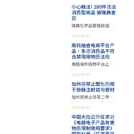
费者、以及私营或公共
用途中，然而这些物质
公告新的包材法规(EU)
小心触法! 280件违法
企业的产品，目的是防
会对人体与环境造成危
消费型商品 被瑞典查
2025/40 (PPWR)，生效
止进口含有危害健康和
害，故国际各市场主管
获
日为2月11日，适用日
环境管制之物质的产
机关逐渐将其列入管
为2026年8月12日，包
瑞典化学品管理局调查
品。 此次稽查行动中，
制。 全氟羧酸
材指令94/62/EC
指出，81个购物网站中
调查了厨房用具与设备
(Perfluorocarboxylic
2025-07-07
(PPWD)将于新法适用日
四分之三的商品含有
是否含有对健康和环境
acid, PFCA)与其盐类与
起逐步退场。 参考连
铅、镉等违禁物质。这
南韩抽查电商平台产
有害的管制物质。 为了
相关化合物指的是化学
结：[法规原文][包材官
品，多项消费品不符
些商品不符合欧盟
找到相关的产品和公
式具有通式为
网]
合禁限用物质法规
RoHS、REACH和POPs
司，挪威环境署从海关
CnF(2n+1)-COOH、
规范，违规品主要来自
南韩海外购物平台上多
的进口清单中，搜寻相
CnF(2n+1)-COOX’或
直运商店。欧盟将对违
款产品含有超标禁限用
关海关代码的产品；并
CnF(2n+1)-X的化合
2025-07-07
规商品进行罚锾和下架
物质，相关部门已停止
从产品进口数据中，挑
物，其中X’=任何基
处理。 瑞典化学品管理
销售并展开后续调查 海
加州将禁止塑化剂用
选来自欧盟地区以外的
团；X=除了F、Cl与Br
局（KEMI）公布一项调
于静脉注射袋与管材
外购物平台多项热卖产
原产国和输出国公司，
组成的任何基团，其化
查发现，从81个知名购
品违规 近期一项针对南
作为稽查对象。 总共采
加州将禁止邻苯二甲酸
学结构式主要由碳原子
物网站购买的商品里，
韩消费者常用的海外网
购 47 个产品进行查验，
酯类塑化剂
与氟原子键结所组成，
有多达四分之三的商品
2025-07-07
购平台热卖商品的调查
如：搅拌机、电子式温
(Phthalates) 用于静脉
高强度的碳-氟键结促成
含有铅、镉和邻苯二甲
显示，许多商品的危害
度计、智能秤重勺、蛋
注射袋及管材 医材中的
中国大陆公开征求对
了这类型物质的极端稳
酸盐等违禁有害物质。
物质含量已超过法定限
《电器电子产品有害
糕纸杯等多项产品。首
塑化剂将面临管制 2024
定性。这类型物质是属
此次调查出来的违法商
值。调查中发现，约
物质限制使用要求》
先以手持式 XRF 枪筛
年 9 月 25 日由加州州长
于全氟和多氟烷基物质
品范围涵盖了玩具、珠
16% 的儿童产品含有超
国家标准（征求意见