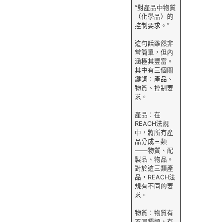
“對產品中物質
（化學品）的
控制要求。”
這句話雖然非
常簡單，但內
涵極其豐富。
其中有三個關
鍵詞：產品、
物質、控制要
求。
產品：在
REACH法規
中，將所有產
品分成三類
——物質、配
製品、物品。
對於這三類產
品，REACH法
規有不同的要
求。
物質：物質有
不同種類，有