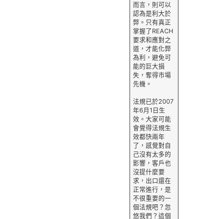
而言，則可以
認為是利大於
弊。只有真正
掌握了REACH
要求和應對之
道，才能化弊
為利，避免可
能的巨大損
失，奪得市場
先機。
法規已於2007
年6月1日生
效。大家可能
會覺得法規生
效都快兩年
了，感覺對自
己沒有太多的
影響，客戶也
沒提什麼要
求，出口還在
正常進行，是
不很重要的一
個法規吧？忽
悠我們？這個