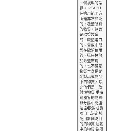
一個複雜的話
題。 REACH
在適用範圍方
面是非常廣泛
的，覆蓋所有
的物質，無論
是歐盟製造
的、歐盟進口
的、當成中間
體在歐盟使用
的，還是投放
於歐盟市場
的，也不管是
物質本身還是
配製品或物品
中的物質，除
非他們是：放
射性物質l受海
關監管的物質l
非分離中間體l
垃圾l歐盟成員
國自己決定豁
免用於國防目
的的物質l運輸
中的物質l歐盟