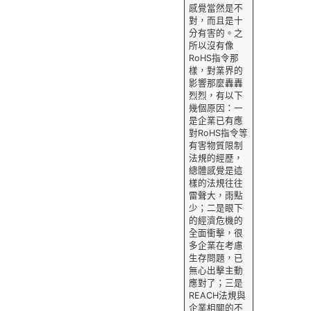
感覺當然是不
對，而且是十
分有害的。之
所以沒有像
RoHS指令那
樣，對業界的
影響那麼轟轟
烈烈，有以下
幾個原因：一
是企業已有應
對RoHS指令等
有害物質限制
法規的經歷，
總體感覺是這
樣的法規往往
雷聲大，雨點
少；二是眼下
的經濟危機的
全面衝擊，很
多企業在考慮
生存問題，已
無心出擊主動
應對了；三是
REACH法規與
企業相關的不