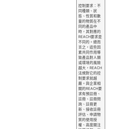
控制要求：不
同種類、狀
態、性質和數
量的物質在不
同的產品中
時，其對應的
REACH要求是
不同的。總而
言之，這些因
素共同作用導
致產品對人類
或環境的風險
越大，REACH
法規對它的控
制要求就越
嚴。與企業相
關的REACH要
求有預註冊、
註冊、註冊問
詢、註冊更
新、接收註冊
評估、申請物
質的使用授
權、高度關注