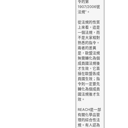
令的第
1907/2006號
法規”。
從法規的性質
上來看，這是
一個法規，而
不是大家相對
熟悉的指令。
兩者的差異
是，歐盟法規
無需轉化為個
成員國法規後
才生效，它直
接在歐盟各成
員國生效；指
令則一定要先
轉化為個成員
國法規後才生
效。
REACH是一部
有關化學品管
理的綜合性法
規。有人認為