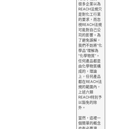
很多企業以為
REACH法規只
是對化工行業
的要求，而忽
視REACH法規
可能對自己公
司的影響。為
了避免誤解，
我們不妨將“化
學品”理解為
“化學物質”。
任何產品都是
由化學物質構
成的，理論
上，任何產品
都在REACH法
規的範圍內，
上述六類
REACH特別予
以豁免的除
外。
當然，這裡一
個簡單的概念
也有必要澄