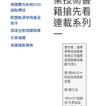
德國雙向系統DSD-
籍搶先看
緑點標誌
歐盟能源使用產品
連載系列
指令
環境生態相關報導
一
文章專欄
各國棧板規格
書作者：通標
標準技術服務
有限公司國際
認證服務部陳
慶今博士
第1章REACH
綜述及術語與
定義
第1節引言
“REACH”是歐
洲“化學品註