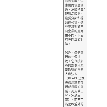
物質通報、供
應鏈內信息溝
通、危險物質/
配製品限制、
物質分類和標
識通報等。這
些要求對於不
同企業的適用
性不同。下面
有專門章節討
論。
另外，這是歐
盟的一個法
規，它直接規
範的對像只能
是歐盟的自然
人和法人
（REACH法規
也適用於非歐
盟成員國的挪
威、列支敦士
登、冰島三
國），而不可
能是歐盟外的