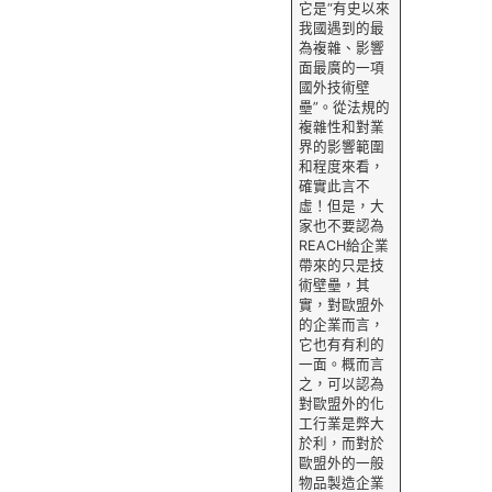
它是“有史以來
我國遇到的最
為複雜、影響
面最廣的一項
國外技術壁
壘”。從法規的
複雜性和對業
界的影響範圍
和程度來看，
確實此言不
虛！但是，大
家也不要認為
REACH給企業
帶來的只是技
術壁壘，其
實，對歐盟外
的企業而言，
它也有有利的
一面。概而言
之，可以認為
對歐盟外的化
工行業是弊大
於利，而對於
歐盟外的一般
物品製造企業