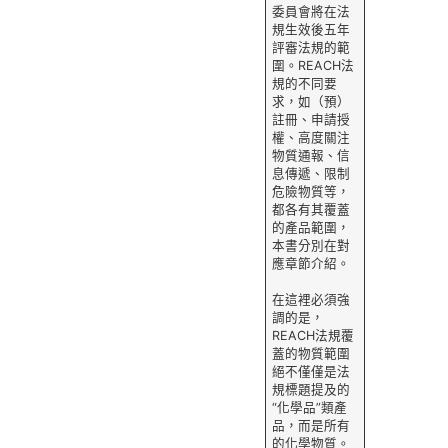
委員會將在法
規生效後五年
評審法規的範
圍。REACH法
規的不同要
求，如（預）
註冊、申請授
權、高度關注
物質通報、信
息傳遞、限制
危險物質等，
都各有其覆蓋
的產品範圍，
本書分別在對
應章節介紹。
在這裡必須強
調的是，
REACH法規覆
蓋的物質範圍
絕不僅僅是法
規標題提及的
“化學品”類產
品，而是所有
的化學物質。