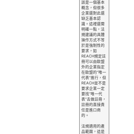
該是一個基本
概念，但很多
企業還對此還
缺乏基本認
識。這裡還需
明確一點，法
規建議的具體
操作方式不等
於是強制性的
要求，如
REACH規定註
冊可以由歐盟
外的企業指定
在歐盟的“唯一
代表”進行，但
REACH並不是
要求企業一定
要找“唯一代
表”去做註冊，
註冊的直接責
任是進口商
的。
法規適用的產
品範圍，這是