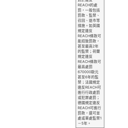
REACH的處
罰，一般包括
罰款、監禁、
召回、退市等
措施。如英國
規定違反
REACH條款可
能招致罰款，
甚至最高2年
的監禁；荷蘭
規定違反
REACH條款可
最高處罰
670000歐元
甚至6年的監
禁；法國規定
違反REACH可
進行行政處罰
或犯罪處罰；
德國規定違反
REACH可進行
罰款，還可並
處或單處監禁1
－5年。