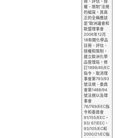
冊、評估、授
權、限制”法規
的縮寫，其真
正的全稱應該
是“歐洲議會和
歐盟理事會
2006年12月
18有關化學品
註冊、評估、
授權和限制，
建立歐洲化學
品管理局，修
訂1999/45/EC
指令，取消理
事會第793/93
號法規、委員
會第1488/94
號法規以及理
事會
76/769/EEC指
令和委員會
91/155/EEC，
93/ 67/EEC，
93/105/EC和
2000/21/EC指