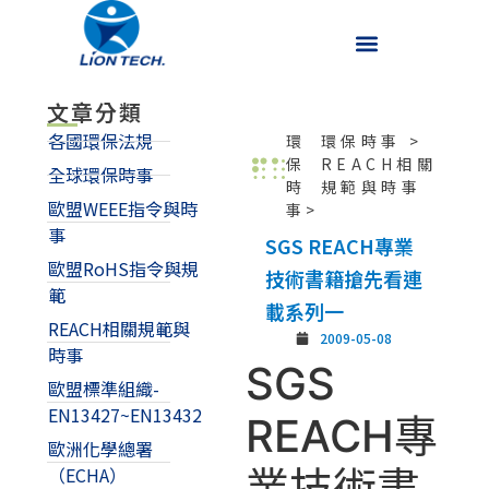
文章分類
各國環保法規
環
環保時事
>
保
REACH相關
全球環保時事
時
規範與時事
歐盟WEEE指令與時
事>
事
SGS REACH專業
歐盟RoHS指令與規
技術書籍搶先看連
範
載系列一
REACH相關規範與
2009-05-08
時事
SGS
歐盟標準組織-
EN13427~EN13432
REACH專
歐洲化學總署
業技術書
（ECHA）