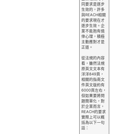
同要求是逐步
生效的，許多
與REACH相關
的要求現在才
逐步生效。企
業不能抱有僥
倖心理，積極
主動應對才是
正道。
從法規的內容
看，雖然法規
原英文文本有
洋洋849頁，
相關的指南文
件英文版約有
6000頁左右，
但如果要將問
題簡單化，對
於企業而言，
REACH的要求
實際上可以概
括為以下一句
話：