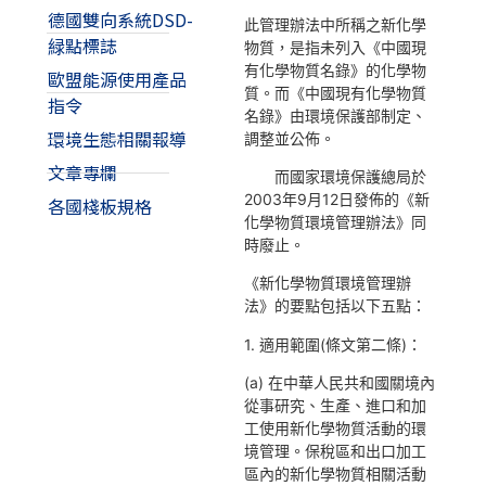
德國雙向系統DSD-
此管理辦法中所稱之新化學
緑點標誌
物質，是指未列入《中國現
有化學物質名錄》的化學物
歐盟能源使用產品
質。而《中國現有化學物質
指令
名錄》由環境保護部制定、
環境生態相關報導
調整並公佈。
文章專欄
而國家環境保護總局於
2003年9月12日發佈的《新
各國棧板規格
化學物質環境管理辦法》同
時廢止。
《新化學物質環境管理辦
法》的要點包括以下五點：
1. 適用範圍(條文第二條)：
(a) 在中華人民共和國關境內
從事研究、生產、進口和加
工使用新化學物質活動的環
境管理。保稅區和出口加工
區內的新化學物質相關活動