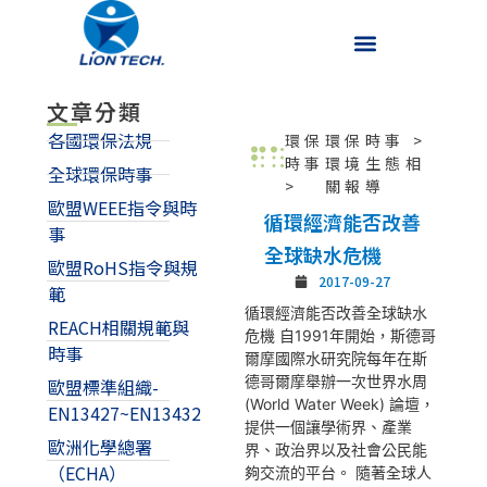
文章分類
各國環保法規
環保
環保時事
>
時事
環境生態相
全球環保時事
>
關報導
歐盟WEEE指令與時
循環經濟能否改善
事
全球缺水危機
歐盟RoHS指令與規
2017-09-27
範
循環經濟能否改善全球缺水
REACH相關規範與
危機 自1991年開始，斯德哥
時事
爾摩國際水研究院每年在斯
德哥爾摩舉辦一次世界水周
歐盟標準組織-
(World Water Week) 論壇，
EN13427~EN13432
提供一個讓學術界、產業
歐洲化學總署
界、政治界以及社會公民能
（ECHA）
夠交流的平台。 隨著全球人