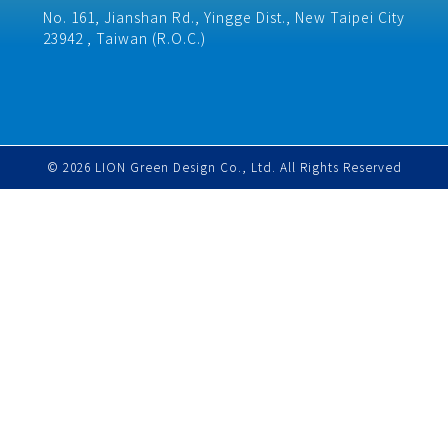
No. 161, Jianshan Rd., Yingge Dist., New Taipei City
23942 , Taiwan (R.O.C.)​
© 2026 LION Green Design Co., Ltd. All Rights Reserved