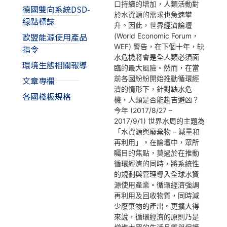
口持續的增加，人類活動對
德國雙向系統DSD-
於水資源的需求也急速攀
緑點標誌
升。因此，世界經濟論壇
歐盟能源使用產品
(World Economic Forum，
WEF) 警告，在下個十年，缺
指令
水危機將會是全人類必須面
環境生態相關報導
臨的最大風險。然而，在當
前各國紛紛開始推動循環經
文章專欄
濟的情形下，針對缺水危
各國棧板規格
機，人類是否能趨吉避凶？
今年 (2017/8/27 –
2017/9/1) 世界水周的主題為
「水資源與廢棄物 – 減量和
再利用」。在論壇中，眾所
矚目的焦點，莫過於在推動
循環經濟的同時，將系統性
的規劃與管理導入全球水資
源使用產業。循環經濟強調
再利用及回收物質，同時減
少廢棄物的產出。更擴大得
來說，循環經濟的原則乃是