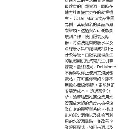
增進大眾的生活品質與保護
最珍貴的自然資源，同時在
地方社區提供更多的就業機
會。 以 Del Monte食品集團
為例，其最知名的產品乃鳳
梨罐頭。透過與Arup的設計
規劃合作，使用厭氧反應
器，將清洗鳳梨的廢水以及
產線廢水集中處理成相對低
汙染等級。由厭氧處理產生
的氣體則供應汽電共生引擎
發電。最終結果，Del Monte
不僅得以停止使用其煤炭發
電站，在可能停電的季節不
用擔心產線停擺\，更能夠節
省製造成本。 透過案例分
析，論壇強烈推薦企業用水
資源放大鏡的角度來檢視企
業自身的製程與系統。找出
能夠減少消耗以及能夠再利
用的水資源熱點，並改善企
業營運模式、物料來源以及