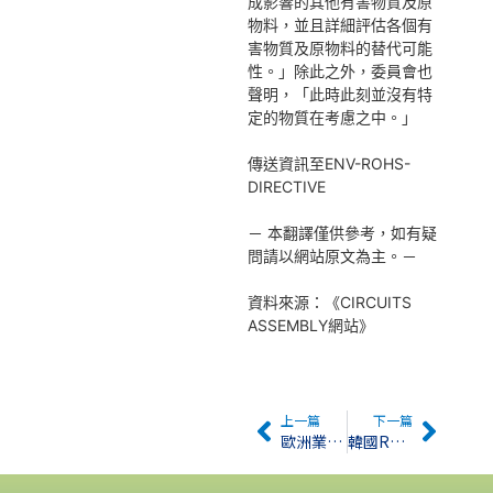
成影響的其他有害物質及原
物料，並且詳細評估各個有
害物質及原物料的替代可能
性。」除此之外，委員會也
聲明，「此時此刻並沒有特
定的物質在考慮之中。」
傳送資訊至ENV-ROHS-
DIRECTIVE
－ 本翻譯僅供參考，如有疑
問請以網站原文為主。－
資料來源：《CIRCUITS
ASSEMBLY網站》
上一篇
下一篇
歐洲業界如何看待RoHS法規
韓國RoHS將於2008年1月1日正式實施