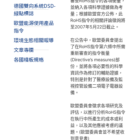
審查RoHS指令的各項衡量，
德國雙向系統DSD-
並納入各項科學證據做為考
緑點標誌
量；根據歐盟官方公佈，此
RoHS指令的相關評論徵詢將
歐盟能源使用產品
至2007年5月22日截止。
指令
環境生態相關報導
在公告中，歐盟委員會提出
了在RoHS指令第六條中所需
文章專欄
重新審查的指令衡量
各國棧板規格
(Directive’s measures)部
份，並將各項必要性的科學
資訊作為修訂的輔助證據，
特別是針對了醫療設備及監
視控管設備二項電子電器設
備。
歐盟委員會徵求各項研究及
評估，以進行分析RoHS指令
在執行中所產生的成本或利
益，以及其他應被考慮的議
題。(歐盟委員會並不希望收
到意見書)