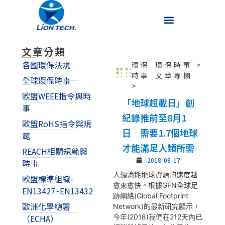
文章分類
各國環保法規
環保
環保時事
>
時事
文章專欄
全球環保時事
>
歐盟WEEE指令與時
「地球超載日」創
事
紀錄推前至8月1
歐盟RoHS指令與規
日 需要1.7個地球
範
才能滿足人類所需
REACH相關規範與
2018-08-17
時事
人類消耗地球資源的速度越
歐盟標準組織-
愈來愈快。根據GFN全球足
EN13427~EN13432
跡網絡(Global Footprint
歐洲化學總署
Network)的最新研究顯示，
今年(2018)我們在212天內已
（ECHA）