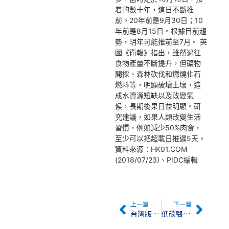
着的數十年，這日不斷推
前。20年前是9月30日；10
年前是8月15日。根據目前趨
勢，明年可能推前至7月。 英
國《衛報》指出，雖然過往
食物產量不斷提升，但礦物
開採、森林砍伐和燃燒化石
燃料等，明顯破壞土壤，造
成水資源短缺以及改變氣
候，長期後果日益明顯。研
究建議，如果人類改變生活
習慣，例如減少50%肉食，
至少可以把超載日推遲5天。
資料來源：HK01.COM
(2018/07/23)、PIDC編輯
上一篇
下一篇
台灣版綠色協議 環保署與民團共推循環經濟
低碳醫院興起 誓每年減碳1%