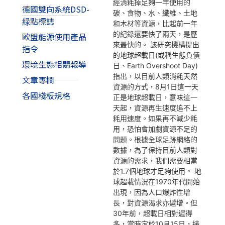
經消耗掉足夠一年使用的
德國雙向系統DSD-
碳、食物、水、纖維、土地
緑點標誌
和木材等資源，比起前一年
的紀錄還要快了兩天，是歷
歐盟能源使用產品
來最快的。 該研究機構提出
指令
的地球超載日(或稱生態負債
環境生態相關報導
日、Earth Overshoot Day)
指出，以目前人類消耗天然
文章專欄
資源的方式，8月1日這一天
各國棧板規格
正是地球超載日，意味這一
天起，資源再生速度追不上
耗用速度。如果再不減少耗
用，恐怕會加劇資源不足的
問題。根據全球足跡網絡的
數據，為了保持目前人類對
資源的需求，我們需要相當
於1.7個地球才足夠使用。 地
球超載情況在1970年代開始
出現，因為人口爆炸性增
長，對資源渴求亦遞增。但
30年前，超載日相對遲得
多，當時定於10月15日，接