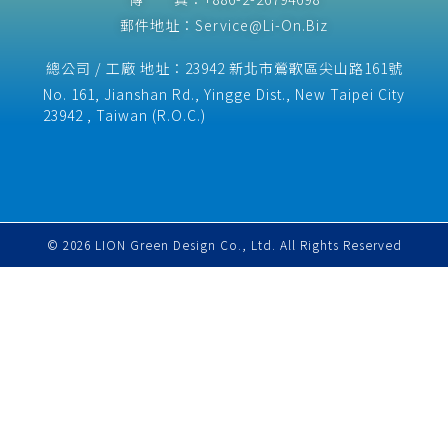
郵件地址：Service@Li-On.Biz
總公司 / 工廠 地址：23942 新北市鶯歌區尖山路161號
No. 161, Jianshan Rd., Yingge Dist., New Taipei City
23942 , Taiwan (R.O.C.)​
© 2026 LION Green Design Co., Ltd. All Rights Reserved