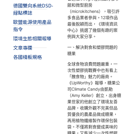
德國雙向系統DSD-
館和微型廚房
（microkitchens），吸引許
緑點標誌
多食品業者參與。12項作品
歐盟能源使用產品
最後脫穎而出，《環境資訊
指令
中心》挑選了幾個有趣的案
例與大家分享。
環境生態相關報導
文章專欄
一、解決剩食和塑膠問題的
糖果
各國棧板規格
全球食物浪費問題嚴重，一
次性塑膠挑戰賽中也有看上
「醜食物」魅力的廠商。
《UpWorthy》報導，糖果公
司Climate Candy由凱勒
（Amy Keller）創立，出身糖
果世家的他創立了環境友善
品牌，收購外觀不完美但品
質優良的農產品做成糖果，
再用植物纖維製作環保包裝
袋。不僅將剩食變成美味的
糖果，又能減少一次性塑膠