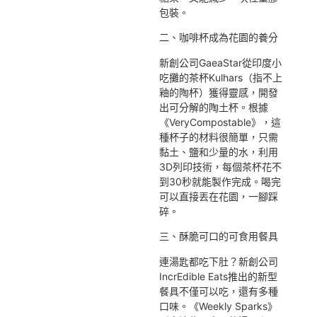
包裝。
二、咖啡杯成為花園的養分
新創公司GaeaStar從印度小
吃攤的茶杯Kulhars（指不上
釉的陶杯）獲得靈感，開發
出可分解的陶土杯。根據
《VeryCompostable》，這
種杯子的材料很簡單，只需
黏土、鹽和少量的水，利用
3D列印技術，每個茶杯花不
到30秒就能製作完成。喝完
可以直接丟在花園，一腳踩
碎。
三、酥脆可口的可食用餐具
連湯匙都吃下肚？新創公司
IncrEdible Eats推出的新型
餐具不僅可以吃，還有多種
口味。《Weekly Sparks》