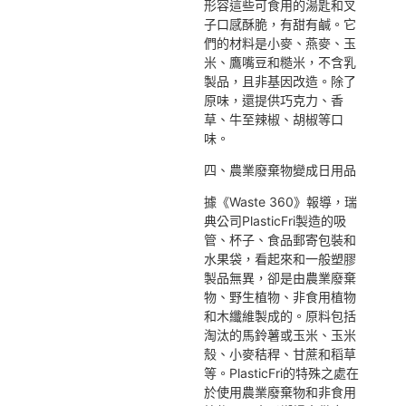
形容這些可食用的湯匙和叉
子口感酥脆，有甜有鹹。它
們的材料是小麥、燕麥、玉
米、鷹嘴豆和糙米，不含乳
製品，且非基因改造。除了
原味，還提供巧克力、香
草、牛至辣椒、胡椒等口
味。
四、農業廢棄物變成日用品
據《Waste 360》報導，瑞
典公司PlasticFri製造的吸
管、杯子、食品郵寄包裝和
水果袋，看起來和一般塑膠
製品無異，卻是由農業廢棄
物、野生植物、非食用植物
和木纖維製成的。原料包括
淘汰的馬鈴薯或玉米、玉米
殼、小麥秸稈、甘蔗和稻草
等。PlasticFri的特殊之處在
於使用農業廢棄物和非食用