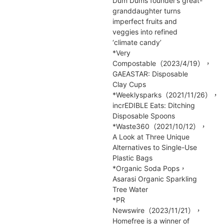
Dum Dums founder’s great-
granddaughter turns
imperfect fruits and
veggies into refined
‘climate candy’
*Very
Compostable（2023/4/19），
GAEASTAR: Disposable
Clay Cups
*Weeklysparks（2021/11/26），
incrEDIBLE Eats: Ditching
Disposable Spoons
*Waste360（2021/10/12），
A Look at Three Unique
Alternatives to Single-Use
Plastic Bags
*Organic Soda Pops，
Asarasi Organic Sparkling
Tree Water
*PR
Newswire（2023/11/21），
Homefree is a winner of