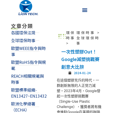
文章分類
各國環保法規
環保
環保時事
>
時事
全球環保時
全球環保時事
>
事
歐盟WEEE指令與時
一次性塑膠Out！
事
Google減塑挑戰賽
歐盟RoHS指令與規
創意大比拚
範
2024-01-24
REACH相關規範與
在這個塑膠充斥的時代，一
時事
群創新無限的人正努力減
歐盟標準組織-
塑。2023年4月，Google發
EN13427~EN13432
起一次性塑膠挑戰賽
（Single-Use Plastic
歐洲化學總署
Challenge），獲獎者將有機
（ECHA）
會進駐Google在美國的咖啡