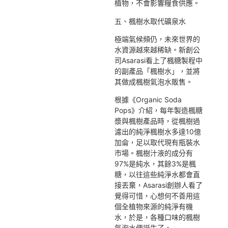
植物，不會影響糧食供應。
五、楓樹水取代礦泉水
極端氣候頻仍，未來世界的
水資源越來越稀缺。新創公
司Asarasi看上了楓糖製程中
的副產品「楓樹水」，並將
其做成楓樹氣泡水販售。
根據《Organic Soda
Pops》介紹，每年製造楓糖
漿與楓樹產品時，從楓樹過
濾出的純淨楓樹水多達10億
加侖，足以取代現有瓶裝水
市場。楓樹汁液的成分有
97%是純水，其餘3%是楓
糖，以往這些純淨水都會直
接丟棄，Asarasi創辦人看了
覺得可惜，心想何不善用這
個全植物來源的純淨有機
水，於是，各種口味的楓樹
氣泡水便誕生了。