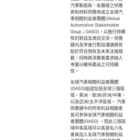
汽車製造商、各層級之供應
商和材料供應商成立全球汽
車相關利益者團體(Global
Automotive Stakeholder
Goup；GASG)，以進行持續
性的對話及資訊交流
。
供應
鏈內及早進行對話溝通將有
助於符合現有及未來法規規
範，同時將消費者要求納入
考量以確保產品之可持續
性。
全球汽車相關利益者團體
(GASG)組成包括全球三個區
域，美洲、歐洲/非洲/中東、
以及亞洲/太平洋區域。 汽車
供應鏈中的所有利益相關者
皆可參與全球汽車相關利益
者團體(GASG) 。而此三個區
域中各區域可以各提名六名
會員加入全球汽車相關利益