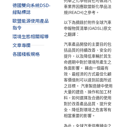
列舉之化學物質也可做為汽
德國雙向系統DSD-
車業界因應歐盟新化學品法
緑點標誌
規(REACH)之參考。
歐盟能源使用產品
以下為摘錄於附件全球汽車
指令
申報物質清單(GADSL)原文
之翻譯：
環境生態相關報導
汽車產品開發的主要目的包
文章專欄
括品質的持續改善、安全的
各國棧板規格
提升，以及降低車輛於其生
命週期中對於環境所產生之
負面影響。 藉由一個最有
效、最經濟的方式最佳化顧
客價值則可以達到前面所述
之目標。 汽車製造鏈中使用
大量的建造、操作和加工材
料，如何選擇及合適的使用
對於改善產品品質、提升安
全、降低對環境之危害等有
相當重要的影響
。
為此，全球汽車供應鏈中之