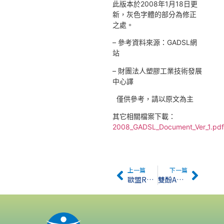
此版本於2008年1月18日更
新，灰色字體的部分為修正
之處。
– 參考資料來源：GADSL網
站
– 財團法人塑膠工業技術發展
中心譯
僅供參考，請以原文為主
其它相關檔案下載：
2008_GADSL_Document_Ver_1.pd
上一篇
下一篇
歐盟RoHS指令 – 新增有害禁用物質之評估報告預計於四月中旬出爐
雙酚A致癌性，引發關注