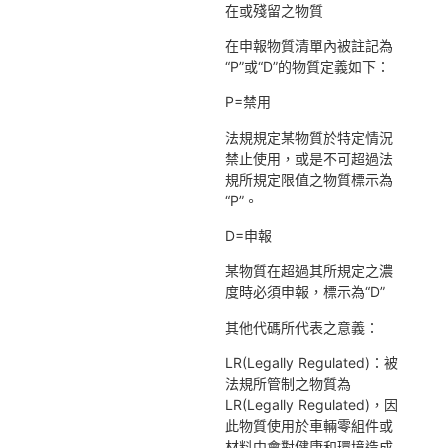
在或殘留之物質
在申報物質清單內被註記為
“P”或“D”的物質定義如下：
P=禁用
法規規定某物質於特定情況
禁止使用，或是不可超過法
規所規定限值之物質標示為
“P”。
D=申報
某物質在超過其所規定之濃
度時必須申報，標示為“D”
其他代碼所代表之意義：
LR(Legally Regulated)：被
法規所管制之物質為
LR(Legally Regulated)，因
此物質使用於車輛零組件或
材料中會對健康和環境造成