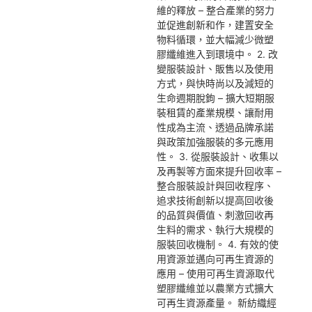
維的釋放 – 整合產業的努力
並促進創新和作，建置安全
物料循環，並大幅減少微塑
膠纖維進入到環境中。 2. 改
變服裝設計、販售以及使用
方式，與快時尚以及減短的
生命週期脫鉤 – 擴大短期服
裝租賃的產業規模、讓耐用
性成為主流、透過品牌承諾
與政策加強服裝的多元應用
性。 3. 從服裝設計、收集以
及再製等方面來提升回收率 –
整合服裝設計與回收程序、
追求技術創新以提高回收後
的品質與價值、刺激回收再
生料的需求、執行大規模的
服裝回收機制。 4. 有效的使
用資源並邁向可再生資源的
應用 – 使用可再生資源取代
塑膠纖維並以農業方式擴大
可再生資源產量。 新紡織經