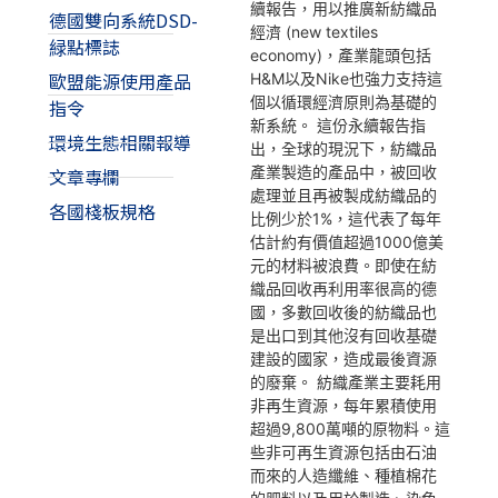
續報告，用以推廣新紡織品
德國雙向系統DSD-
經濟 (new textiles
緑點標誌
economy)，產業龍頭包括
歐盟能源使用產品
H&M以及Nike也強力支持這
個以循環經濟原則為基礎的
指令
新系統。 這份永續報告指
環境生態相關報導
出，全球的現況下，紡織品
產業製造的產品中，被回收
文章專欄
處理並且再被製成紡織品的
各國棧板規格
比例少於1%，這代表了每年
估計約有價值超過1000億美
元的材料被浪費。即使在紡
織品回收再利用率很高的德
國，多數回收後的紡織品也
是出口到其他沒有回收基礎
建設的國家，造成最後資源
的廢棄。 紡織產業主要耗用
非再生資源，每年累積使用
超過9,800萬噸的原物料。這
些非可再生資源包括由石油
而來的人造纖維、種植棉花