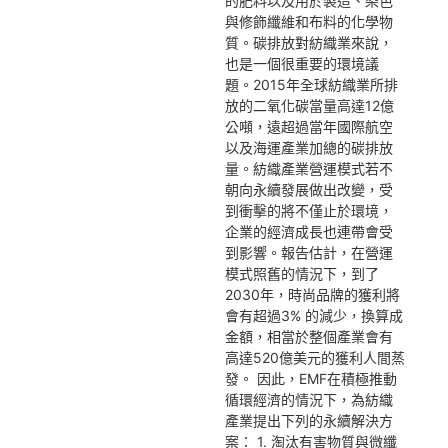
的肥料以及用於製造、染色
與修飾纖維和布料的化學物
質。碳排放對紡織業來說，
也是一個很重要的環境議
題。2015年全球紡織業所排
放的二氧化碳當量高達12億
公噸，遠超過當年國際航空
以及海運產業加總的碳排放
量。紡織產業營運模式若不
朝向永續發展做出改變，受
到衝擊的將不僅止於環境，
企業的經濟成長也連帶會受
到影響。報告估計，在營運
模式照舊的情況下，到了
2030年，時尚品牌的獲利將
會有超過3% 的減少，換算成
金額，相當於整個產業會有
高達520億美元的獲利人間蒸
發。 因此，EMF在積極推動
循環經濟的情況下，為紡織
產業提出下列的永續解決方
案： 1. 淘汰有害物質與微纖