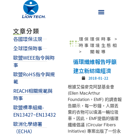
文章分類
各國環保法規
環保
環保時事
>
時事
環境生態相
全球環保時事
>
關報導
歐盟WEEE指令與時
循環纖維報告呼籲
事
建立新紡織經濟
歐盟RoHS指令與規
2018-01-22
範
根據艾倫麥克阿瑟基金會
REACH相關規範與
(Ellen MacArthur
時事
Foundation，EMF) 的調查報
告顯示，每一秒鐘，人類丟
歐盟標準組織-
棄的衣物可以填滿一輛垃圾
EN13427~EN13432
車。因此，EMF提倡的循環
歐洲化學總署
纖維倡議 (Circular Fibers
（ECHA）
Initiative) 專案出版了一份永