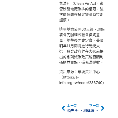
氣法》（Clean Air Act）來
管制發電廠碳排的權限，這
次環保署在擬定提案時特別
謹慎。
這項草案公開60天後，環保
署會先辦理公聽會徵詢意
見，調整後才會定案。美國
明年11月即將進行總統大
選，拜登政府趕在大選前提
出的系列減碳政策能否順利
通過並實施，還充滿變數。
資訊來源：環境資訊中心
（https://e-
info.org.tw/node/236740）
上一篇
下一篇
領先全球 加州修法2036年禁售柴油卡車 物流車隊首當其衝
網購環保新規明上路 業者研發智慧選箱、併貨替包材「瘦身」