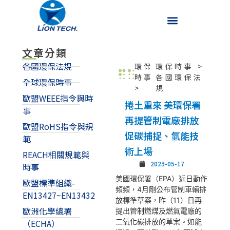
文章分類
各國環保法規
環保
環保時事
>
時事
各國環保法
全球環保時事
>
規
歐盟WEEE指令與時
捲土重來 美環保署
事
再提管制電廠排放
歐盟RoHS指令與規
促碳捕捉、氫能技
範
術上場
REACH相關規範與
2023-05-17
時事
美國環保署（EPA）近日動作
歐盟標準組織-
頻頻，4月剛公布管制車輛排
EN13427~EN13432
放標準草案，昨（11）日再
歐洲化學總署
提出管制燃煤及燃氣電廠的
二氧化碳排放的草案。如能
（ECHA）