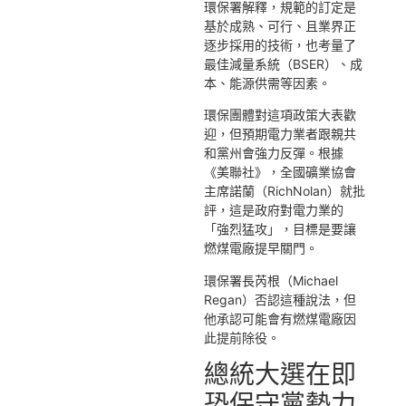
環保署解釋，規範的訂定是
基於成熟、可行、且業界正
逐步採用的技術，也考量了
最佳減量系統（BSER）、成
本、能源供需等因素。
環保團體對這項政策大表歡
迎，但預期電力業者跟親共
和黨州會強力反彈。根據
《美聯社》，全國礦業協會
主席諾蘭（RichNolan）就批
評，這是政府對電力業的
「強烈猛攻」，目標是要讓
燃煤電廠提早關門。
環保署長芮根（Michael
Regan）否認這種說法，但
他承認可能會有燃煤電廠因
此提前除役。
總統大選在即
恐保守黨勢力