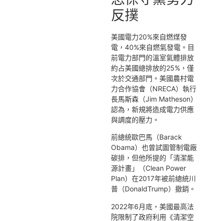
反撲
美國電力20%來自燃煤發
電，40%來自燃氣發電。目
前電力部門的溫室氣體排放
約占美國總排放的25%，僅
次於交通部門。美國農村電
力合作協會（NRECA）執行
長馬斯森（Jim Matheson）
認為，新規將造成電力供應
與調度的壓力。
前總統歐巴馬（Barack
Obama）也曾試圖管制電廠
碳排，但他所提的「清潔能
源計畫」（Clean Power
Plan）在2017年被前總統川
普（DonaldTrump）撤銷。
2022年6月底，美國最高法
院限制了政府利用《清潔空