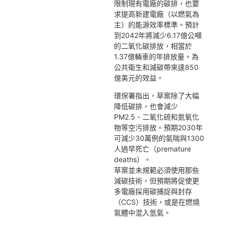
限制現有電廠的碳排，也要
求提高新建電廠（以燃氣為
主）的能源效率標準。預計
到2042年將減少6.17億公噸
的二氧化碳排放，相當於
1.37億輛車的年排放量。為
公共衛生和減碳帶來達850
億美元的效益。
環保署指出，草案除了大幅
降低碳排，也會減少
PM2.5、二氧化硫和氮氧化
物等空污排放。預期2030年
可減少30萬例的氣喘與1300
人過早死亡（premature
deaths）。
草案並未規範必須使用那些
減碳技術，但預期將促使更
多電廠採用碳捕捉與封存
（CCS）技術，或是在燃燒
氣體中混入氫氣。