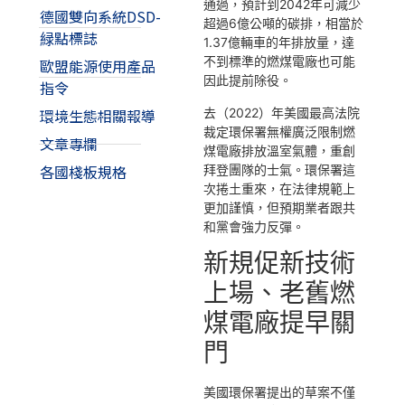
通過，預計到2042年可減少
德國雙向系統DSD-
超過6億公噸的碳排，相當於
緑點標誌
1.37億輛車的年排放量，達
不到標準的燃煤電廠也可能
歐盟能源使用產品
因此提前除役。
指令
去（2022）年美國最高法院
環境生態相關報導
裁定環保署無權廣泛限制燃
文章專欄
煤電廠排放溫室氣體，重創
各國棧板規格
拜登團隊的士氣。環保署這
次捲土重來，在法律規範上
更加謹慎，但預期業者跟共
和黨會強力反彈。
新規促新技術
上場、老舊燃
煤電廠提早關
門
美國環保署提出的草案不僅