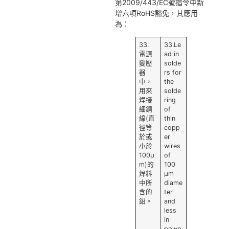
第2009/443/EC號指令中新
增六項RoHS豁免，其應用
為：
33.
33.Le
電源
ad in
變壓
solde
器
rs for
中，
the
用來
solde
焊接
ring
細銅
of
線(直
thin
徑等
copp
於或
er
小於
wires
100μ
of
m)的
100
焊料
μm
中所
diame
含的
ter
鉛。
and
less
in
powe