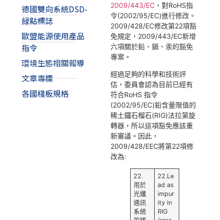
2009/443/EC
，對RoHS指
德國雙向系統DSD-
令(2002/95/EC)進行修改。
緑點標誌
2009/428/EC修改第22項豁
歐盟能源使用產品
免規定，2009/443/EC新增
指令
六項關於鉛、鎘、汞的豁免
專案。
環境生態相關報導
經過足夠的科學和技術評
文章專欄
估，委員會認為目前已經有
各國棧板規格
符合RoHS 指令
(2002/95/EC)鉛含量限值的
稀土鐵石榴石(RIG)法拉第旋
轉器，所以這項豁免應該重
新審議。因此，
2009/428/EEC將第22項修
改為:
22.
22.Le
用於
ad as
光纖
impur
通訊
ity in
系統
RIG