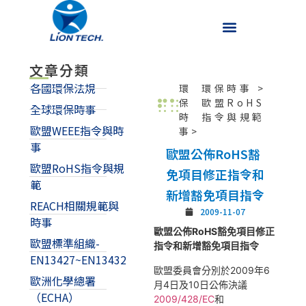
文章分類
各國環保法規
環
環保時事
>
保
歐盟RoHS
全球環保時事
時
指令與規範
歐盟WEEE指令與時
事>
事
歐盟公佈RoHS豁
歐盟RoHS指令與規
免項目修正指令和
範
新增豁免項目指令
REACH相關規範與
2009-11-07
時事
歐盟公佈RoHS
豁免項目修正
歐盟標準組織-
指令和新增豁免項目指令
EN13427~EN13432
歐盟委員會分別於2009年6
歐洲化學總署
月4日及10日公佈決議
（ECHA）
2009/428/EC
和