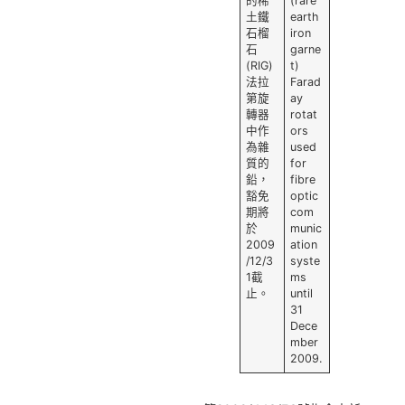
的稀
(rare
土鐵
earth
石榴
iron
石
garne
(RIG)
t)
法拉
Farad
第旋
ay
轉器
rotat
中作
ors
為雜
used
質的
for
鉛，
fibre
豁免
optic
期將
com
於
munic
2009
ation
/12/3
syste
1截
ms
止。
until
31
Dece
mber
2009.