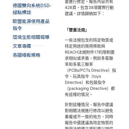
要進行修定。報告內容共有
德國雙向系統DSD-
428頁，包含38項實際行動
緑點標誌
建議。詳情歸納如下：
歐盟能源使用產品
指令
「雙重法規」
環境生態相關報導
一些法規包含的特定物質或
文章專欄
特定用途的限用條款與
REACH法規附件17的限制要
各國棧板規格
求相似或矛盾，例如多氯聯
苯和多氯三聯苯
（PCBs/PCTs Directive）指
令、玩具指令（toys
Directive）和包裝指令
（packaging Directive）都
有這樣的情況。
針對這種情況，報告中建議
對相關法規進行修改以避免
重複或不一致的地方，同時
報告中還建議為特定物質的
限用法規建立資料庫以提供