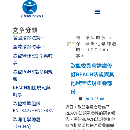
文章分類
各國環保法規
環
環保時事
>
保
歐洲化學總署
全球環保時事
時
（ECHA）
歐盟WEEE指令與時
事>
事
歐盟委員會建議修
歐盟RoHS指令與規
訂REACH法規與其
範
他歐盟法規重疊部
REACH相關規範與
份
時事
2013-03-08
歐盟標準組織-
近日，歐盟委員會發佈了
EN13427~EN13432
REACH法規重疊性的研究報
歐洲化學總署
告，評估REACH法規與其他
歐盟相關法規是否重疊而需
（ECHA）