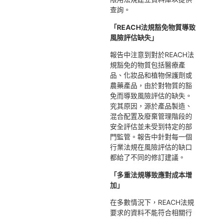
查詢。
「REACH法規豁免物質導致
風險評估缺失
」
報告中注意到對於REACH法
規豁免的物質包括醫療產
品、化妝品和植物保護劑或
農藥產品，由於對物質的豁
免而導致風險評估的缺失。
究其原因，源於產品製造、
混合配置及廢棄管理階段的
安全評估並未受到特定的部
門監管。報告中針對每一個
行業法規在風險評估的缺口
都給了不同的修訂建議。
「
多重法規導致應對成本增
加
」
在多數情況下，REACH法規
要求的資料不能符合相關行