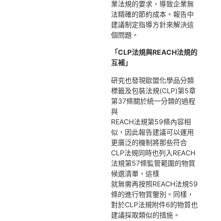
業法規的要求，導致企業無
法精確的節約成本。報告中
建議制定指導方針來解決這
個問題。
「CLP法規與REACH法規的
互補
」
研究也發現歐盟化學品分類
標籤及包裝法規(CLP)第5章
第37條關於統一分類的過程
與
REACH法規第59條內容相
似，因此報告建議可以運用
更廣泛的機制將那些符合
CLP法規同時也列入REACH
法規第57條監管範圍的物質
候選清單，這樣
就無需再按照REACH法規59
條的進行物質鑒別。同樣，
對於CLP法規附件6的物質也
建議採取類似的措施。