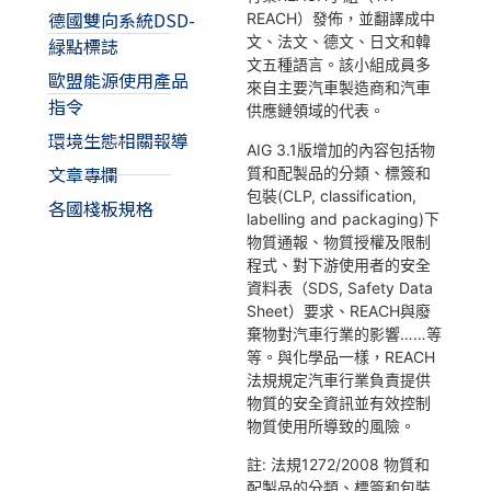
德國雙向系統DSD-
REACH）發佈，並翻譯成中
文、法文、德文、日文和韓
緑點標誌
文五種語言。該小組成員多
歐盟能源使用產品
來自主要汽車製造商和汽車
指令
供應鏈領域的代表。
環境生態相關報導
AIG 3.1版增加的內容包括物
文章專欄
質和配製品的分類、標簽和
包裝(CLP, classification,
各國棧板規格
labelling and packaging)下
物質通報、物質授權及限制
程式、對下游使用者的安全
資料表（SDS, Safety Data
Sheet）要求、REACH與廢
棄物對汽車行業的影響……等
等。與化學品一樣，REACH
法規規定汽車行業負責提供
物質的安全資訊並有效控制
物質使用所導致的風險。
註: 法規1272/2008 物質和
配製品的分類、標簽和包裝