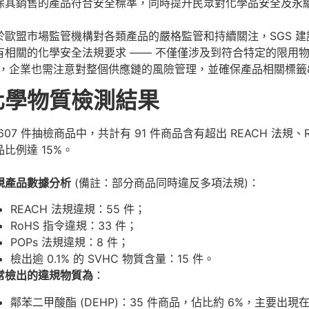
保其銷售的產品符合安全標準，同時提升民眾對化學品安全及永
於歐盟市場監管機構對各類產品的嚴格監管和持續關注，SGS 
有相關的化學安全法規要求 —— 不僅僅涉及到符合特定的限用物質限值
)，企業也需注意對整個供應鏈的風險管理，並確保產品相關標籤
化學物質檢測結果
 607 件抽檢商品中，共計有 91 件商品含有超出 REACH 法規、
品比例達 15%。
規產品數據分析
(備註：部分商品同時違反多項法規)：
REACH 法規違規：55 件；
RoHS 指令違規：33 件；
POPs 法規違規：8 件；
檢出逾 0.1% 的 SVHC 物質含量：15 件。
常檢出的違規物質為
：
鄰苯二甲酸酯 (DEHP)：35 件商品，佔比約 6%，主要