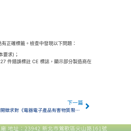
%) 貼有正確標籤。檢查中發現以下問題：
本要求)；
 27 件錯誤標註 CE 標誌，顯示部分製造商在
下一篇
中國大陸公開徵求對《電器電子產品有害物質限制使用要求》國家標準（徵求意見稿）的意見
工廠 地址：23942 新北市鶯歌區尖山路161號