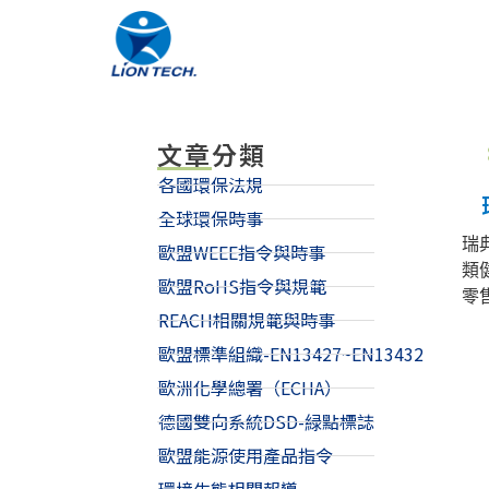
文章分類
各國環保法規
全球環保時事
瑞典
歐盟WEEE指令與時事
類
歐盟RoHS指令與規範
零
REACH相關規範與時事
歐盟標準組織-EN13427~EN13432
歐洲化學總署（ECHA）
德國雙向系統DSD-緑點標誌
歐盟能源使用產品指令