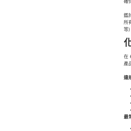
確
鑑
所
等
在
產
違
最