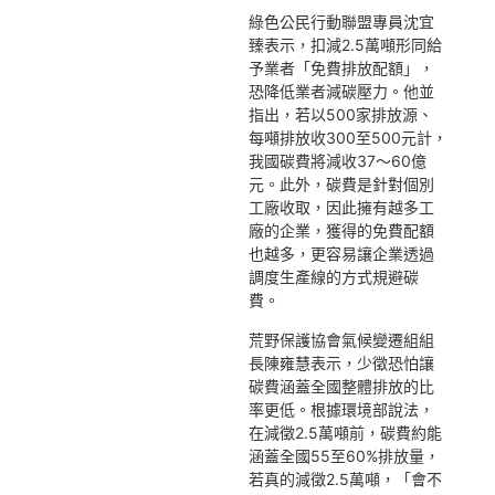
綠色公民行動聯盟專員沈宜
臻表示，扣減2.5萬噸形同給
予業者「免費排放配額」，
恐降低業者減碳壓力。他並
指出，若以500家排放源、
每噸排放收300至500元計，
我國碳費將減收37～60億
元。此外，碳費是針對個別
工廠收取，因此擁有越多工
廠的企業，獲得的免費配額
也越多，更容易讓企業透過
調度生產線的方式規避碳
費。
荒野保護協會氣候變遷組組
長陳雍慧表示，少徵恐怕讓
碳費涵蓋全國整體排放的比
率更低。根據環境部說法，
在減徵2.5萬噸前，碳費約能
涵蓋全國55至60%排放量，
若真的減徵2.5萬噸，「會不