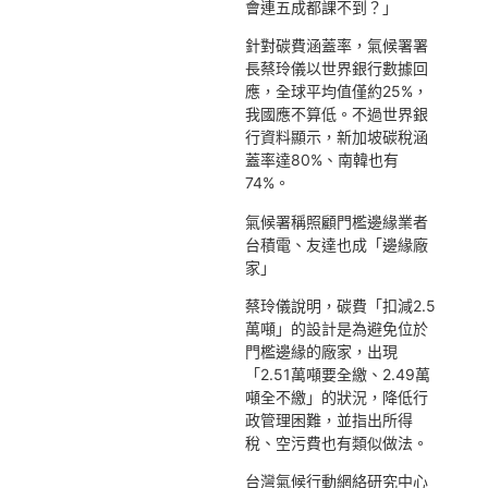
會連五成都課不到？」
針對碳費涵蓋率，氣候署署
長蔡玲儀以世界銀行數據回
應，全球平均值僅約25%，
我國應不算低。不過世界銀
行資料顯示，新加坡碳稅涵
蓋率達80%、南韓也有
74%。
氣候署稱照顧門檻邊緣業者
台積電、友達也成「邊緣廠
家」
蔡玲儀說明，碳費「扣減2.5
萬噸」的設計是為避免位於
門檻邊緣的廠家，出現
「2.51萬噸要全繳、2.49萬
噸全不繳」的狀況，降低行
政管理困難，並指出所得
稅、空污費也有類似做法。
台灣氣候行動網絡研究中心