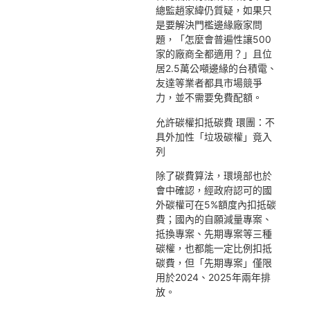
總監趙家緯仍質疑，如果只
是要解決門檻邊緣廠家問
題，「怎麼會普遍性讓500
家的廠商全都適用？」且位
居2.5萬公噸邊緣的台積電、
友達等業者都具市場競爭
力，並不需要免費配額。
允許碳權扣抵碳費 環團：不
具外加性「垃圾碳權」竟入
列
除了碳費算法，環境部也於
會中確認，經政府認可的國
外碳權可在5%額度內扣抵碳
費；國內的自願減量專案、
抵換專案、先期專案等三種
碳權，也都能一定比例扣抵
碳費，但「先期專案」僅限
用於2024、2025年兩年排
放。