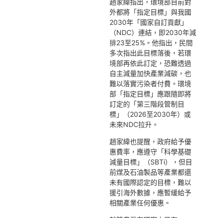
趙家緯指出，環境部目前對
外都將「指定目標」與我國
2030年「國家自訂貢獻」
（NDC）連結，即2030年減
排23至25%。他指出，民間
多次指出此目標落後，若環
境部再依此訂定，恐難透過
自主減量加快產業減碳，也
難以落實污染者付費。環境
部「指定目標」應跟隨即將
訂定的「第三階段管制目
標」（2026至2030年）或
未來NDC拉升。
趙家緯也提醒，政府給予優
惠費率，應遵守「科學基礎
減量目標」（SBTi），但目
前煤及石油製品等產業都還
未有國際認定的目標，難以
援引海外數據，應暫緩給予
相關產業任何優惠。