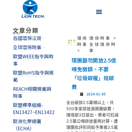
文章分類
各國環保法規
環保
環保時事
>
時事
全球環保時
全球環保時事
>
事
歐盟WEEE指令與時
環團籲勿開放2.5億
事
噸免徵額、不要
歐盟RoHS指令與規
「垃圾碳權」抵碳
範
費
REACH相關規範與
2024-01-05
時事
全台碳排2.5萬噸以上，共
歐盟標準組織-
500多家排放源將繳碳費，
EN13427~EN13432
環境部3日提出，業者可扣減
歐洲化學總署
2.5萬公噸排放量再計算，遭
環團批評形同給予業者2.5萬
（ECHA）