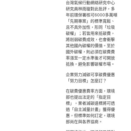
台灣氣候行動網絡研究中心
研究員林雨璇對此批評，多
年前環保署核可6000多萬噸
「先期專案」的標準寬鬆、
且不具外加性，形同「垃圾
碳權」；若皆用來抵碳費，
將削弱碳費成效，也會衝擊
其他國內碳權的價值。至於
國外碳權，則必須在碳費費
率漲至一定水準後才可開放
抵換，避免影響碳權市場。
企業努力減碳可享碳費優惠
「努力目標」怎麼訂？
在碳費優惠費率方面，環境
部也提出法定的「指定目
標」，業者減碳達標將可透
過「自主減量計畫」獲得優
惠，但標準如何訂定，環境
部尚在與各界協商。