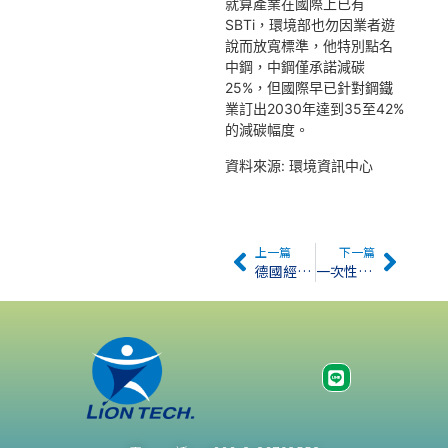
就算產業在國際上已有
SBTi，環境部也勿因業者遊
說而放寬標準，他特別點名
中鋼，中鋼僅承諾減碳
25%，但國際早已針對鋼鐵
業訂出2030年達到35至42%
的減碳幅度。
資料來源: 環境資訊中心
上一篇
下一篇
德國經濟成長趨緩期間碳排放量創70年來新低
一次性塑膠Out！ Google減塑挑戰賽創意大比拚