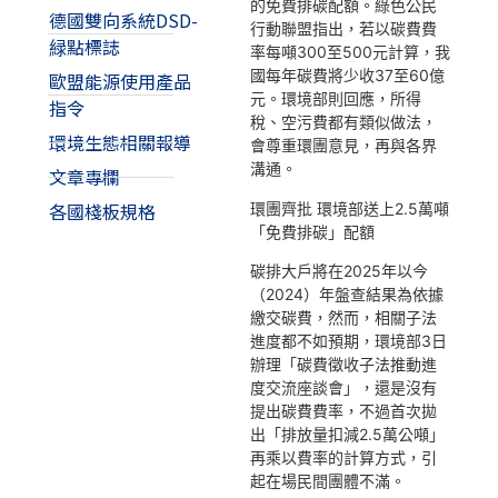
的免費排碳配額。綠色公民
德國雙向系統DSD-
行動聯盟指出，若以碳費費
緑點標誌
率每噸300至500元計算，我
國每年碳費將少收37至60億
歐盟能源使用產品
元。環境部則回應，所得
指令
稅、空污費都有類似做法，
環境生態相關報導
會尊重環團意見，再與各界
溝通。
文章專欄
各國棧板規格
環團齊批 環境部送上2.5萬噸
「免費排碳」配額
碳排大戶將在2025年以今
（2024）年盤查結果為依據
繳交碳費，然而，相關子法
進度都不如預期，環境部3日
辦理「碳費徵收子法推動進
度交流座談會」，還是沒有
提出碳費費率，不過首次拋
出「排放量扣減2.5萬公噸」
再乘以費率的計算方式，引
起在場民間團體不滿。