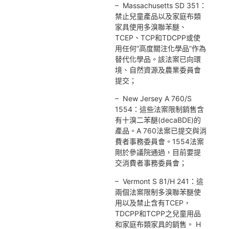
– Massachusetts SD 351：
禁止兒童產品以及家庭布類
家具使用多溴聯苯醚、
TCEP、TCP和TDCPP或使
用任何“高度關注化學品”作為
替代化學品。該法案已向環
境、自然資源及農業委員會
提交；
– New Jersey A 760/S
1554：這些法案限制銷售含
有十溴二苯醚(decaBDE)的
產品。A 760法案已提交與消
費者事務委員會。1554法案
剛於參議院通過，目前要提
交消費者事務委員會；
– Vermont S 81/H 241：這
兩個法案限制多溴聯苯醚使
用以及禁止含有TCEP，
TDCPP和TCPP之兒童用品
和家庭布類家具的銷售。 H