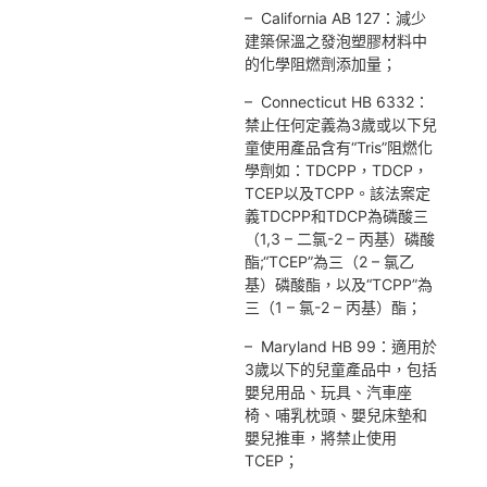
– California AB 127：減少
建築保溫之發泡塑膠材料中
的化學阻燃劑添加量；
– Connecticut HB 6332：
禁止任何定義為3歲或以下兒
童使用產品含有“Tris”阻燃化
學劑如：TDCPP，TDCP，
TCEP以及TCPP。該法案定
義TDCPP和TDCP為磷酸三
（1,3 – 二氯-2 – 丙基）磷酸
酯;“TCEP”為三（2 – 氯乙
基）磷酸酯，以及“TCPP”為
三（1 – 氯-2 – 丙基）酯；
– Maryland HB 99：適用於
3歲以下的兒童產品中，包括
嬰兒用品、玩具、汽車座
椅、哺乳枕頭、嬰兒床墊和
嬰兒推車，將禁止使用
TCEP；