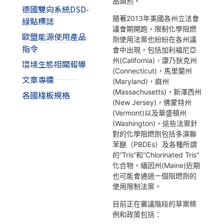
品類別。
德國雙向系統DSD-
隨著2013年美國各州立法會
緑點標誌
議會期開跑，限制化學阻燃
歐盟能源使用產品
劑使用法案也紛紛在各州議
指令
會中出現，包括加利福尼亞
州(California)，康乃狄克州
環境生態相關報導
(Connecticut)，馬里蘭州
文章專欄
(Maryland)，麻州
(Massachusetts)，新澤西州
各國棧板規格
(New Jersey)，佛蒙特州
(Vermont)以及華盛頓州
(Washington)。這些法案針
對的化學阻燃劑包括多溴聯
苯醚（PBDEs）及各種所謂
的“Tris”和“Chlorinated Tris”
化合物。緬因州(Maine)近期
也可能會通過ㄧ個阻燃劑的
使用限制法案。
目前正在審議階段的草案條
例和政策包括：