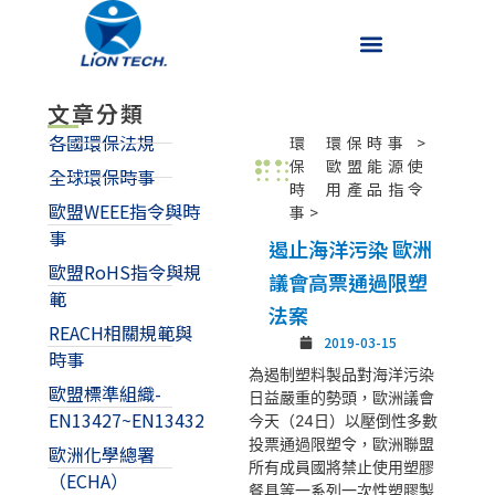
文章分類
各國環保法規
環
環保時事
>
保
歐盟能源使
全球環保時事
時
用產品指令
歐盟WEEE指令與時
事>
事
遏止海洋污染 歐洲
歐盟RoHS指令與規
議會高票通過限塑
範
法案
REACH相關規範與
2019-03-15
時事
為遏制塑料製品對海洋污染
歐盟標準組織-
日益嚴重的勢頭，歐洲議會
EN13427~EN13432
今天（24日）以壓倒性多數
投票通過限塑令，歐洲聯盟
歐洲化學總署
所有成員國將禁止使用塑膠
（ECHA）
餐具等一系列一次性塑膠製