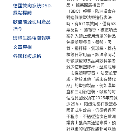
德國雙向系統DSD-
品。 據英國廣播公司
（BBC）報導，歐洲議會在
緑點標誌
對這個限塑法案進行表決
歐盟能源使用產品
時，有571票贊同，僅有53
指令
票反對。 據報導，被這項法
案列入禁止使用清單的物品
環境生態相關報導
包括塑膠餐具、餐盤、吸
文章專欄
管、攪拌棒、氣球桿、棉花
棒等日常用品。該法案同時
各國棧板規格
呼籲歐盟的食品與飲料業者
減少使用塑膠杯、塑膠瓶等
一次性塑膠容器。 法案並要
求，對於其他「尚未有替代
品」的塑膠製品，例如漢堡
盒和三明治包裝，歐盟的每
個成員國必須在2025年前減
少25%。 限塑法案在歐盟各
國正式生效前，仍須通過若
干程序，不過從這次在歐洲
議會上獲高票通過來看，預
計以後的程序應該都可以通