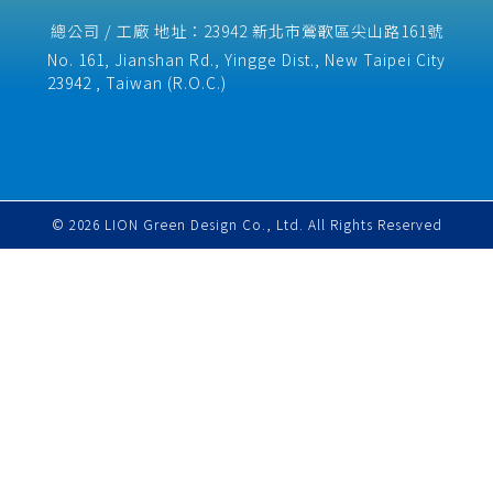
總公司 / 工廠 地址：23942 新北市鶯歌區尖山路161號
No. 161, Jianshan Rd., Yingge Dist., New Taipei City
23942 , Taiwan (R.O.C.)​
© 2026 LION Green Design Co., Ltd. All Rights Reserved