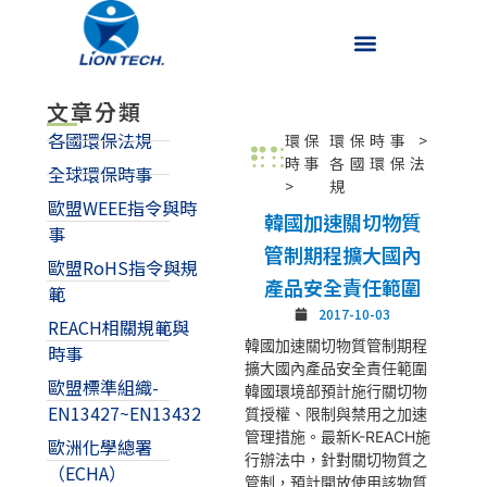
文章分類
各國環保法規
環保
環保時事
>
時事
各國環保法
全球環保時事
>
規
歐盟WEEE指令與時
韓國加速關切物質
事
管制期程擴大國內
歐盟RoHS指令與規
產品安全責任範圍
範
2017-10-03
REACH相關規範與
韓國加速關切物質管制期程
時事
擴大國內產品安全責任範圍
歐盟標準組織-
韓國環境部預計施行關切物
EN13427~EN13432
質授權、限制與禁用之加速
管理措施。最新K-REACH施
歐洲化學總署
行辦法中，針對關切物質之
（ECHA）
管制，預計開放使用該物質