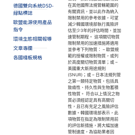
德國雙向系統DSD-
在其他國際法規管轄範圍的
有關資訊，並以此作為納入
緑點標誌
限制禁用的參考依據，可望
歐盟能源使用產品
減少韓國環境部執行風險評
指令
估至少3年的評估時間，並加
速管制期程。 這項關切物質
環境生態相關報導
限制禁用的加速措施將適用
文章專欄
並參考下列物質： – 歐盟規
範的授權或限制物質，或列
各國棧板規格
於高度關切物質清單；或 –
美國重大新用途規則
(SNUR)；或 – 日本法規列管
之第一類特定物質，包括具
致癌性、持久性與生物蓄積
性物質。 符合以上情況之物
質必須經認定具有高關切
性，且已有充足之風險評估
數據。韓國環境部表示，此
項物質在指定為限制禁用前
的評估新措施，將大幅加速
管制速度，為協助業者因