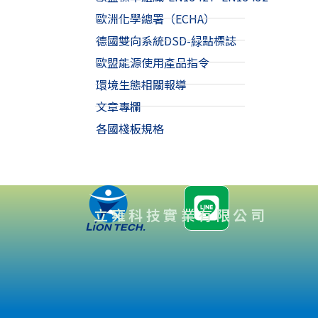
歐洲化學總署（ECHA）
德國雙向系統DSD-緑點標誌
歐盟能源使用產品指令
環境生態相關報導
文章專欄
各國棧板規格
立雍科技實業有限公司