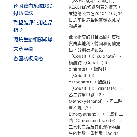
（SVHC物質）並添加到
德國雙向系統DSD-
REACH的候選列表的提案。
緑點標誌
並邀請公眾在2010年10月14
日之前對這些物質發表意見
歐盟能源使用產品
和評論。
指令
此次提交的11種高關注度物
環境生態相關報導
質由奧地利，德國和荷蘭提
文章專欄
出，分別為硫酸鈷
（Cobalt（Ⅱ）sulphate），
各國棧板規格
硝酸鈷（Cobalt（Ⅱ）
dinitrate），碳酸鈷
（Cobalt（Ⅱ）
carbonate），醋酸鈷
（Cobalt（Ⅱ） diactate），
乙二醇單甲醚（2 -
Methoxyethanol），乙二醇
單乙醚（2 -
Ethoxyethanol），三氧化二
鉻（Chromium trioxide），
三氧化二鈷及其低聚碳物產
生的鉻酸，重鉻酸（Acids