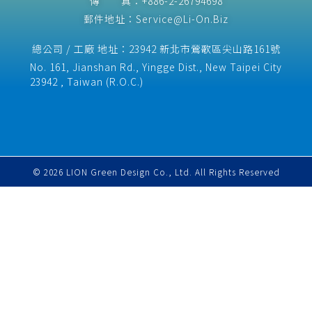
傳 真：+886-2-26794698
郵件地址：Service@Li-On.Biz
總公司 / 工廠 地址：23942 新北市鶯歌區尖山路161號
No. 161, Jianshan Rd., Yingge Dist., New Taipei City
23942 , Taiwan (R.O.C.)​
© 2026 LION Green Design Co., Ltd. All Rights Reserved