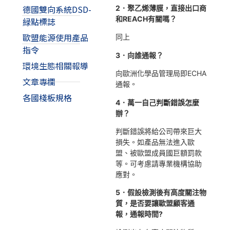
德國雙向系統DSD-
2．聚乙烯薄膜，直接出口商
和REACH有關嗎？
緑點標誌
歐盟能源使用產品
同上
指令
3．向誰通報？
環境生態相關報導
向歐洲化學品管理局即ECHA
文章專欄
通報。
各國棧板規格
4．萬一自己判斷錯誤怎麼
辦？
判斷錯誤將給公司帶來巨大
損失。如產品無法進入歐
盟、被歐盟成員國巨額罰款
等。可考慮請專業機構協助
應對。
5．假設檢測後有高度關注物
質，是否要讓歐盟顧客通
報，通報時間?